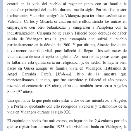
central en la vida del pueblo al regentar junto con su familia la
tienda/bar principal del pueblo durante medio siglo; Porfirio fue pastor
trashumante; Victorino emigró de Vidángoz para terminar casándose en
Valencia; Carlos y Micaela se casaron entre ellos, siendo los únicos en
emparejarse con otro bidankoztar y emigraron a Pamplona con la
industrialización; Crispina no sé casó y falleció poco después de haber
salido de Vidángoz tras la gran estampida que sufrió el pueblo
particularmente en la década de 1960. Y por último, Sinesio fue quien
tuvo menor recorrido vital, pues falleció sin llegar a los seis meses de
vida a causa de una atrepsia congénita. Así, una de las pocas cosas que
le faltaría a esta quinta sería un religioso… y, de hecho, lo hay, si bien
nació en Güesa aunque su familia vivía en Vidángoz. Hablamos de
Ángel Garralda García [
Molena
], hijo de la maestra que
mencionábamos al inicio, que fue sacerdote y falleció el año pasado
rozando el centenario (98 años), cifra que también tuvo cerca Ángeles
Sanz (97 años).
Una quinta de la que pude entrevistar a dos de sus miembros, a Ángeles
y a Porfirio, quedando con ello recogidos vivencias y testimonios de la
vida en Vidángoz durante el siglo XX.
El capítulo de bodas fue más escaso, en lugar de los 2,4 enlaces por año
que se registraban de media, 1923 solo vivió una boda en Vidángoz, la