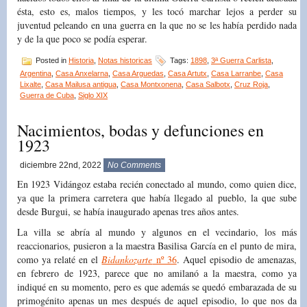
ésta, esto es, malos tiempos, y les tocó marchar lejos a perder su
juventud peleando en una guerra en la que no se les había perdido nada
y de la que poco se podía esperar.
Posted in
Historia
,
Notas historicas
Tags:
1898
,
3ª Guerra Carlista
,
Argentina
,
Casa Anxelarna
,
Casa Arguedas
,
Casa Artutx
,
Casa Larranbe
,
Casa
Lixalte
,
Casa Mailusa antigua
,
Casa Montxonena
,
Casa Salbotx
,
Cruz Roja
,
Guerra de Cuba
,
Siglo XIX
Nacimientos, bodas y defunciones en
1923
diciembre 22nd, 2022
No Comments
En 1923 Vidángoz estaba recién conectado al mundo, como quien dice,
ya que la primera carretera que había llegado al pueblo, la que sube
desde Burgui, se había inaugurado apenas tres años antes.
La villa se abría al mundo y algunos en el vecindario, los más
reaccionarios, pusieron a la maestra Basilisa García en el punto de mira,
como ya relaté en el
Bidankozarte
nº 36
. Aquel episodio de amenazas,
en febrero de 1923, parece que no amilanó a la maestra, como ya
indiqué en su momento, pero es que además se quedó embarazada de su
primogénito apenas un mes después de aquel episodio, lo que nos da