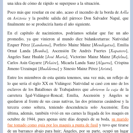
una idea de cómo de rápido se superpuso a la situación.
Poco más que reseñar en ese año, acaso el incendio de la borda de
Arlla
en
Ariztoia
y la posible salida del párroco Don Salvador Napal, que
finalmente no se produciría hasta el año siguiente.
En el capítulo de nacimientos, podríamos señalar que fue un año
promedio, ya que vinieron al mundo diez bidankoztarras: Natividad
Ezquer Pérez [
Landarna
], Porfirio Mainz Mainz [
Mendigatxa
], Emilia
Ornat Landa [
Bomba
], Ascensión De Andrés Fuertes [
Xapatero
],
Ángeles Sanz Hualde [
José María
], Victorino Mainz Mainz [
Refelna
],
Carlos Asín Gayarre [
Pelaire
], Micaela Landa Sanz [
Algarra
], Crispina
Jimeno Urzainqui [
Hualderna
] y Sinesio Mainz Pérez [
Aristu
].
Entre los miembros de esta quinta tenemos, una vez más, un reflejo de
lo que sería el siglo XX en Vidángoz: Natividad se casó con uno de los
esclavos de los Batallones de Trabajadores que
abrieron la caja
de la
carretera Igal-Vidángoz-Roncal; Emilia, Ascensión y Ángeles se
quedaron al frente de sus casas nativas, las dos primeras casándose y la
tercera como soltera, teniendo descendencia solo Ascensión; Ésta
última, además, también vivió en sus carnes la llegada de los maquis en
octubre de 1944, pues apenas siete días después de su boda,
su marido
fue tomado como guía por los maquis a punta de fusil
y tuvo que tirarse
de un barranco abajo para huir; Ángeles, por su parte, ocupó un lugar