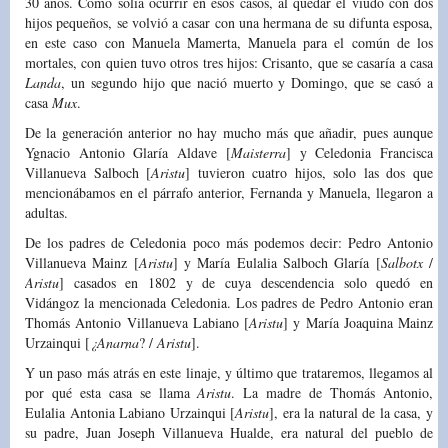
30 años. Como solía ocurrir en esos casos, al quedar el viudo con dos
hijos pequeños, se volvió a casar con una hermana de su difunta esposa,
en este caso con Manuela Mamerta, Manuela para el común de los
mortales, con quien tuvo otros tres hijos: Crisanto, que se casaría a casa
Landa
, un segundo hijo que nació muerto y Domingo, que se casó a
casa
Mux
.
De la generación anterior no hay mucho más que añadir, pues aunque
Ygnacio Antonio Glaría Aldave [
Maisterra
] y Celedonia Francisca
Villanueva Salboch [
Aristu
] tuvieron cuatro hijos, solo las dos que
mencionábamos en el párrafo anterior, Fernanda y Manuela, llegaron a
adultas.
De los padres de Celedonia poco más podemos decir: Pedro Antonio
Villanueva Mainz [
Aristu
] y María Eulalia Salboch Glaría [
Salbotx
/
Aristu
] casados en 1802 y de cuya descendencia solo quedó en
Vidángoz la mencionada Celedonia. Los padres de Pedro Antonio eran
Thomás Antonio Villanueva Labiano [
Aristu
] y María Joaquina Mainz
Urzainqui [
¿Anarna
? /
Aristu
].
Y un paso más atrás en este linaje, y último que trataremos, llegamos al
por qué esta casa se llama
Aristu
. La madre de Thomás Antonio,
Eulalia Antonia Labiano Urzainqui [
Aristu
], era la natural de la casa, y
su padre, Juan Joseph Villanueva Hualde, era natural del pueblo de