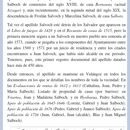
Salboch de comienzos del siglo XVIII, de casa
Bortasena
(actual
Aizagar
) y, más recientemente, en la segunda mitad del siglo XIX, la
descendencia de Froilán Salvoch y Marcelina Salvoch, de casa
Salbotx
.
Tal vez el apellido Salvoch esté detrás de los Salvador que aparecen en
el
Libro de fuegos
de 1428
y en el
Recuento de casas de 1515
, pero la
primera mención segura a un Salvoch en nuestro pueblo nos remonta al
año 1573, cuando se juzgaba a los componentes del Ayuntamiento entre
los años 1569 y 1571 por un juicio de residencia y entre los citados
encontramos a Juan Salvoch, que había sido alcalde en ese periodo.
Tenemos, pues, este primer registro documental del apellido datados
hace más de 450 años.
Desde entonces, el apellido se mantiene en Vidángoz en todos los
documentos en los que se detallan los nombres de toda la vecindad: En
las
Evaluaciones de rentas de 1612 y 1613
(Cathalina, Joan, Pedro y
María Salboch); Listado de propiedad de casas (por barrios): en
Yriartea
, Joan y Madalena Salboch, y en
Hyriburua
, Pedro Salboch;
Apeo de población de 1645-1646
(Lorenz, Gabriel y Juan Salboch);
Apeo de población de 1676
(Pedro, Gabriel y Juanco Salboch);
Apeo de
población de 1726
(Juan, Gabriel, Juan (alcalde), Blas y Juan Miguel
Salboch).