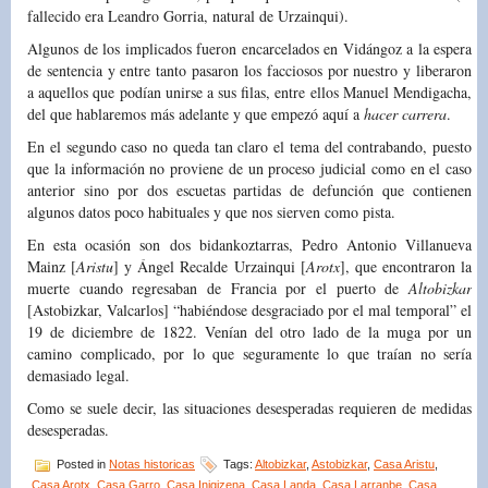
fallecido era Leandro Gorria, natural de Urzainqui).
Algunos de los implicados fueron encarcelados en Vidángoz a la espera
de sentencia y entre tanto pasaron los facciosos por nuestro y liberaron
a aquellos que podían unirse a sus filas, entre ellos Manuel Mendigacha,
del que hablaremos más adelante y que empezó aquí a
hacer carrera
.
En el segundo caso no queda tan claro el tema del contrabando, puesto
que la información no proviene de un proceso judicial como en el caso
anterior sino por dos escuetas partidas de defunción que contienen
algunos datos poco habituales y que nos sierven como pista.
En esta ocasión son dos bidankoztarras, Pedro Antonio Villanueva
Mainz [
Aristu
] y Ángel Recalde Urzainqui [
Arotx
], que encontraron la
muerte cuando regresaban de Francia por el puerto de
Altobizkar
[Astobizkar, Valcarlos] “habiéndose desgraciado por el mal temporal” el
19 de diciembre de 1822. Venían del otro lado de la muga por un
camino complicado, por lo que seguramente lo que traían no sería
demasiado legal.
Como se suele decir, las situaciones desesperadas requieren de medidas
desesperadas.
Posted in
Notas historicas
Tags:
Altobizkar
,
Astobizkar
,
Casa Aristu
,
Casa Arotx
,
Casa Garro
,
Casa Inigizena
,
Casa Landa
,
Casa Larranbe
,
Casa