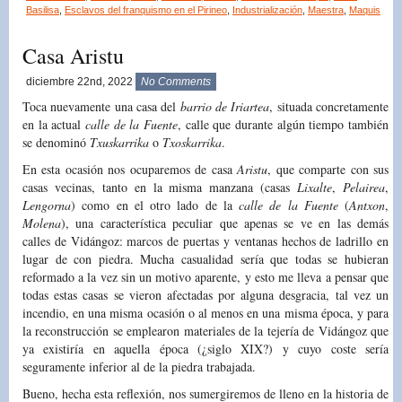
Basilisa
,
Esclavos del franquismo en el Pirineo
,
Industrialización
,
Maestra
,
Maquis
Casa Aristu
diciembre 22nd, 2022
No Comments
Toca nuevamente una casa del
barrio de Iriartea
, situada concretamente
en la actual
calle de la Fuente
, calle que durante algún tiempo también
se denominó
Txuskarrika
o
Txoskarrika
.
En esta ocasión nos ocuparemos de casa
Aristu
, que comparte con sus
casas vecinas, tanto en la misma manzana (casas
Lixalte
,
Pelairea
,
Lengorna
) como en el otro lado de la
calle de la Fuente
(
Antxon
,
Molena
), una característica peculiar que apenas se ve en las demás
calles de Vidángoz: marcos de puertas y ventanas hechos de ladrillo en
lugar de con piedra. Mucha casualidad sería que todas se hubieran
reformado a la vez sin un motivo aparente, y esto me lleva a pensar que
todas estas casas se vieron afectadas por alguna desgracia, tal vez un
incendio, en una misma ocasión o al menos en una misma época, y para
la reconstrucción se emplearon materiales de la tejería de Vidángoz que
ya existiría en aquella época (¿siglo XIX?) y cuyo coste sería
seguramente inferior al de la piedra trabajada.
Bueno, hecha esta reflexión, nos sumergiremos de lleno en la historia de