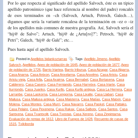
Por lo que respecta al significado del apellido Salvoch, éste es un típico
apellido patronímico (que hace referencia al nombre del padre) roncalés
de esos terminados en –ch (Salvoch, Artuch, Petroch, Galech…),
digamos que sería la variante roncalesa de la terminación en –ez o –iz
de los apellidos más comunes de nuestra geografía. Así, Salvoch sería el
“hij@ de Salvo”; Artuch, “hij@ de ¿Artu[ro]?”; Petroch, “hij@ de
Petri”; Galech, “hij@ de Galé”; etc…
Pues hasta aquí el apellido Salvoch.
Posted in
Apellidos bidankoztarras
Tags:
Apellido Jimeno
,
Apellido
Salvoch
,
Apellidos
,
Apeo de población de 1645
,
Apeo de población de 1677
,
Apeo
de población de 1726
,
Barrio Iriartea
,
Barrio Iriburua
,
Casa Aizagar
,
Casa Algarra
,
Casa Anarna
,
Casa Antxon
,
Casa Anxelarna
,
Casa Anxelmo
,
Casa Aristu
,
Casa
Aristu vieja
,
Casa Arlla
,
Casa Axairna
,
Casa Bernabel
,
Casa Bortasena
,
Casa
Calderero
,
Casa Casero
,
Casa Ferniando
,
Casa Harretxe
,
Casa Iriarte
,
Casa
Iturriondo
,
Casa Juanko
,
Casa Kurllo
,
Casa Kurllo antigua
,
Casa La Herrera
,
Casa
Larranbe
,
Casa Laskorna
,
Casa Lengorna
,
Casa Lixalte
,
Casa Llabari
,
Casa
Mailusa
,
Casa Mailusa antigua
,
Casa Maisterra
,
Casa Matías
,
Casa Matxin
,
Casa
Molena
,
Casa Montes
,
Casa Murri
,
Casa Navarro
,
Casa Paskel
,
Casa Pattako
,
Casa Pelaire
,
Casa Pexenena
,
Casa Rakax
,
Casa Salbotx
,
Casa Santos
,
Casa
Santxena
,
Casa Txantxolit
,
Casa Txestas
,
Casa Xereno
,
Casa Zinpintarna
,
Evaluación de rentas de 1612
,
Libro de Fuegos de 1428
,
Recuento de casas de
1515
,
Txikiborda