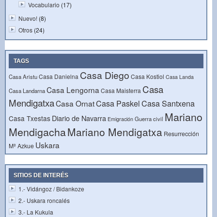
Vocabulario
(17)
Nuevo!
(8)
Otros
(24)
TAGS
Casa Diego
Casa Danielna
Casa Kostiol
Casa Aristu
Casa Landa
Casa
Casa Lengorna
Casa Maisterra
Casa Landarna
Mendigatxa
Casa Paskel
Casa Santxena
Casa Ornat
Mariano
Diario de Navarra
Casa Txestas
Guerra civil
Emigración
Mendigacha
Mariano Mendigatxa
Resurrección
Uskara
Mª Azkue
SITIOS DE INTERÉS
1.- Vidángoz / Bidankoze
2.- Uskara roncalés
3.- La Kukula