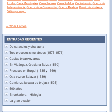
Lixalte
,
Casa Mendigatxa
,
Casa Pattako
,
Casa Refelna
,
Contrabando
,
Guerra de
Independencia
,
Guerra de la Convención
,
Guerra Realista
,
Puerto de Krutxeta
,
Vidángoz negro
« Older Entries
ENTRADAS RECIENTES
De caracoles y otra fauna
Tres procesos simultáneos (1575-1576)
Coplas bidankoztarras
En Vidángoz, Graciana Belza (1560)
Procesos en Burgui (1535 y 1569)
Otra vez en Salazar (1539)
Comienza la caza de brujas (1525)
500 años
Erronkariera – Hiztegia
La gran evasión