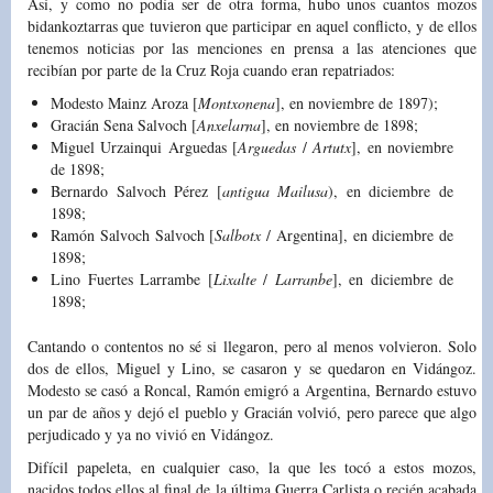
Así, y como no podía ser de otra forma, hubo unos cuantos mozos
bidankoztarras que tuvieron que participar en aquel conflicto, y de ellos
tenemos noticias por las menciones en prensa a las atenciones que
recibían por parte de la Cruz Roja cuando eran repatriados:
Modesto Mainz Aroza [
Montxonena
], en noviembre de 1897);
Gracián Sena Salvoch [
Anxelarna
], en noviembre de 1898;
Miguel Urzainqui Arguedas [
Arguedas
/
Artutx
], en noviembre
de 1898;
Bernardo Salvoch Pérez [
antigua Mailusa
), en diciembre de
1898;
Ramón Salvoch Salvoch [
Salbotx
/ Argentina], en diciembre de
1898;
Lino Fuertes Larrambe [
Lixalte
/
Larranbe
], en diciembre de
1898;
Cantando o contentos no sé si llegaron, pero al menos volvieron. Solo
dos de ellos, Miguel y Lino, se casaron y se quedaron en Vidángoz.
Modesto se casó a Roncal, Ramón emigró a Argentina, Bernardo estuvo
un par de años y dejó el pueblo y Gracián volvió, pero parece que algo
perjudicado y ya no vivió en Vidángoz.
Difícil papeleta, en cualquier caso, la que les tocó a estos mozos,
nacidos todos ellos al final de la última Guerra Carlista o recién acabada