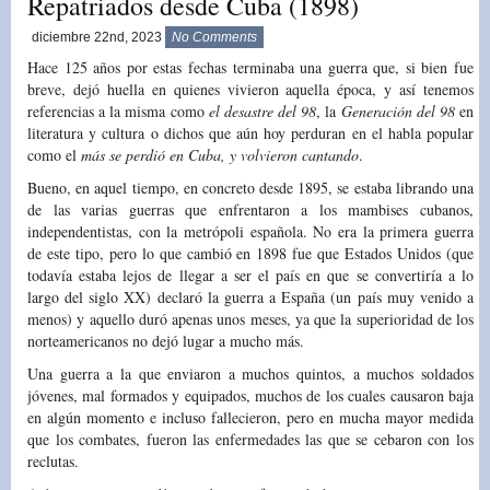
Repatriados desde Cuba (1898)
diciembre 22nd, 2023
No Comments
Hace 125 años por estas fechas terminaba una guerra que, si bien fue
breve, dejó huella en quienes vivieron aquella época, y así tenemos
referencias a la misma como
el desastre del 98
, la
Generación del 98
en
literatura y cultura o dichos que aún hoy perduran en el habla popular
como el
más se perdió en Cuba, y volvieron cantando
.
Bueno, en aquel tiempo, en concreto desde 1895, se estaba librando una
de las varias guerras que enfrentaron a los mambises cubanos,
independentistas, con la metrópoli española. No era la primera guerra
de este tipo, pero lo que cambió en 1898 fue que Estados Unidos (que
todavía estaba lejos de llegar a ser el país en que se convertiría a lo
largo del siglo XX) declaró la guerra a España (un país muy venido a
menos) y aquello duró apenas unos meses, ya que la superioridad de los
norteamericanos no dejó lugar a mucho más.
Una guerra a la que enviaron a muchos quintos, a muchos soldados
jóvenes, mal formados y equipados, muchos de los cuales causaron baja
en algún momento e incluso fallecieron, pero en mucha mayor medida
que los combates, fueron las enfermedades las que se cebaron con los
reclutas.