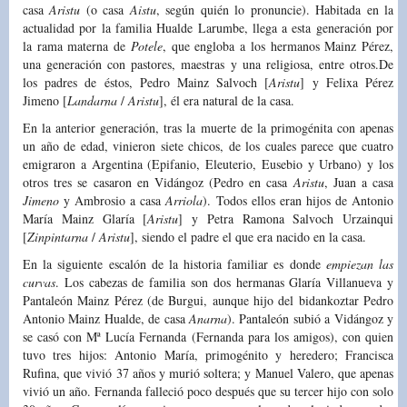
casa
Aristu
(o casa
Aistu
, según quién lo pronuncie). Habitada en la
actualidad por la familia Hualde Larumbe, llega a esta generación por
la rama materna de
Potele
, que engloba a los hermanos Mainz Pérez,
una generación con pastores, maestras y una religiosa, entre otros.De
los padres de éstos, Pedro Mainz Salvoch [
Aristu
] y Felixa Pérez
Jimeno [
Landarna
/
Aristu
], él era natural de la casa.
En la anterior generación, tras la muerte de la primogénita con apenas
un año de edad, vinieron siete chicos, de los cuales parece que cuatro
emigraron a Argentina (Epifanio, Eleuterio, Eusebio y Urbano) y los
otros tres se casaron en Vidángoz (Pedro en casa
Aristu
, Juan a casa
Jimeno
y Ambrosio a casa
Arriola
). Todos ellos eran hijos de Antonio
María Mainz Glaría [
Aristu
] y Petra Ramona Salvoch Urzainqui
[
Zinpintarna
/
Aristu
], siendo el padre el que era nacido en la casa.
En la siguiente escalón de la historia familiar es donde
empiezan las
curvas
. Los cabezas de familia son dos hermanas Glaría Villanueva y
Pantaleón Mainz Pérez (de Burgui, aunque hijo del bidankoztar Pedro
Antonio Mainz Hualde, de casa
Anarna
). Pantaleón subió a Vidángoz y
se casó con Mª Lucía Fernanda (Fernanda para los amigos), con quien
tuvo tres hijos: Antonio María, primogénito y heredero; Francisca
Rufina, que vivió 37 años y murió soltera; y Manuel Valero, que apenas
vivió un año. Fernanda falleció poco después que su tercer hijo con solo