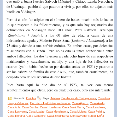
que unió a Juana Fuertes Salvoch [
Lixalte
] y Ciriaco Landa Necochea,
de Urzainqui, pueblo al que pasaron a vivir y, por ello, no dejando más
huella en Vidángoz.
Pero si el año fue atípico en el número de bodas, mucho más lo fue en
lo que respecta a los fallecimientos, y es que solo hay registradas dos
defunciones en Vidángoz hace 100 años: Petra Salvoch Urzainqui
[
Zinpintarna
/
Aristu
], a los 60 años de edad a causa de una
hidronefrosis aguda y Modesto Pérez Sanz [
Laskorna
/
Landarna
], a los
73 años y debido a una nefritis crónica. En ambos casos, por dolencias
relacionadas con el riñón. Pero no es esta la única coincidencia entre
ambos fallecidos: los dos tuvieron a cada ocho hijos de sus respectivos
matrimonios y, casualmente, un hijo y una hija de los fallecidos se
casaron (ya lo habían hecho un par de años antes, en 1921) y pasaron a
ser los cabeza de familia de casa
Aristu
, que, también casualmente, ha
ocupado otro de los artículos de este boletín.
Pues hasta aquí lo que dio de sí 1923, tal vez con menos
acontecimientos que otros, pero en cualquier caso, otro año interesante.
Posted in
Quintas
Tags:
Ariztoia
,
Batallones de Trabajadores
,
Carretera
Burgui-Vidángoz
,
Carretera Igal-Vidángoz-Roncal
,
Casa Algarra
,
Casa Aristu
,
Casa Arlla
,
Casa Bomba
,
Casa Hualderna
,
Casa José María
,
Casa Landarna
,
Casa Laskorna
,
Casa Lixalte
,
Casa Mendigatxa
,
Casa Molena
,
Casa Pelaire
,
Casa Refelna
,
Casa Xapatero
,
Casa Zinpintarna
,
Don Salvador Napal
,
Doña