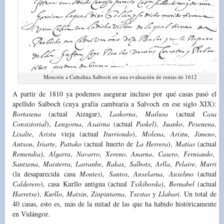
Mención a Cathalina Salboch en una evaluación de rentas de 1612
A partir de 1810 ya podemos asegurar incluso por qué casas pasó el
apellido Salboch (cuya grafía cambiaría a Salvoch en ese siglo XIX):
Bortasena
(actual Aizagar),
Laskorna
,
Mailusa
(actual
Casa
Consistorial
),
Lengorna
,
Axairna
(actual
Paskel
),
Juanko
,
Pexenena
,
Lixalte
,
Aristu
vieja (actual
Iturriondo
),
Molena
,
Aristu
,
Jimeno
,
Antxon
,
Iriarte
,
Pattako
(actual huerto de
La
Herrera
),
Matías
(actual
Remendia)
,
Algarra
,
Navarro
,
Xereno
,
Anarna
,
Casero
,
Ferniando
,
Santxena
,
Maisterra
,
Larranbe
,
Rakax
,
Salbotx
,
Arlla
,
Pelaire
,
Murri
(la desaparecida casa
Montes
),
Santos
,
Anxelarna
,
Anxelmo
(actual
Calderero
), casa Kurllo antigua (actual
Txikiborda)
,
Bernabel
(actual
Harretxe
),
Kurllo
,
Matxin
,
Zinpintarna
,
Txestas
y
Llabari
. Un total de
40 casas, esto es, más de la mitad de las que ha habido históricamente
en Vidángoz.