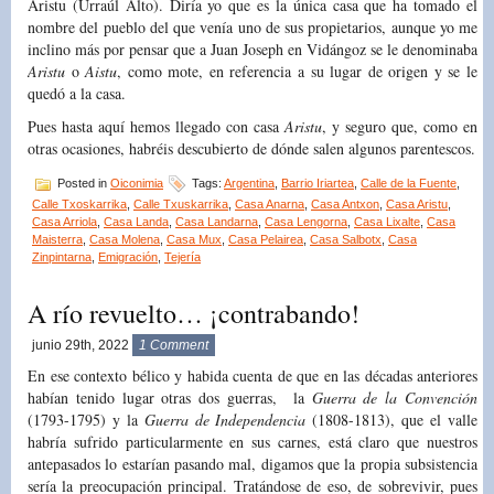
Aristu (Urraúl Alto). Diría yo que es la única casa que ha tomado el
nombre del pueblo del que venía uno de sus propietarios, aunque yo me
inclino más por pensar que a Juan Joseph en Vidángoz se le denominaba
Aristu
o
Aistu
, como mote, en referencia a su lugar de origen y se le
quedó a la casa.
Pues hasta aquí hemos llegado con casa
Aristu
, y seguro que, como en
otras ocasiones, habréis descubierto de dónde salen algunos parentescos.
Posted in
Oiconimia
Tags:
Argentina
,
Barrio Iriartea
,
Calle de la Fuente
,
Calle Txoskarrika
,
Calle Txuskarrika
,
Casa Anarna
,
Casa Antxon
,
Casa Aristu
,
Casa Arriola
,
Casa Landa
,
Casa Landarna
,
Casa Lengorna
,
Casa Lixalte
,
Casa
Maisterra
,
Casa Molena
,
Casa Mux
,
Casa Pelairea
,
Casa Salbotx
,
Casa
Zinpintarna
,
Emigración
,
Tejería
A río revuelto… ¡contrabando!
junio 29th, 2022
1 Comment
En ese contexto bélico y habida cuenta de que en las décadas anteriores
habían tenido lugar otras dos guerras, la
Guerra de la Convención
(1793-1795) y la
Guerra de Independencia
(1808-1813), que el valle
habría sufrido particularmente en sus carnes, está claro que nuestros
antepasados lo estarían pasando mal, digamos que la propia subsistencia
sería la preocupación principal. Tratándose de eso, de sobrevivir, pues