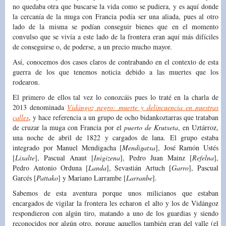
no quedaba otra que buscarse la vida como se pudiera, y es aquí donde
la cercanía de la muga con Francia podía ser una aliada, pues al otro
lado de la misma se podían conseguir bienes que en el momento
convulso que se vivía a este lado de la frontera eran aquí más difíciles
de conseguirse o, de poderse, a un precio mucho mayor.
Así, conocemos dos casos claros de contrabando en el contexto de esta
guerra de los que tenemos noticia debido a las muertes que los
rodearon.
El primero de ellos tal vez lo conozcáis pues lo traté en la charla de
2013 denominada
Vidángoz negro: muerte y delincuencia en nuestras
calles
, y hace referencia a un grupo de ocho bidankoztarras que trataban
de cruzar la muga con Francia por el
puerto de Krutxeta
, en Uztárroz,
una noche de abril de 1822 y cargados de lana. El grupo estaba
integrado por Manuel Mendigacha [
Mendigatxa
], José Ramón Ustés
[
Lixalte
], Pascual Anaut [
Inigizena
], Pedro Juan Mainz [
Refelna
],
Pedro Antonio Orduna [
Landa
], Sevastián Artuch [
Garro
], Pascual
Garcés [
Pattako
] y Mariano Larrambe [
Larranbe
].
Sabemos de esta aventura porque unos milicianos que estaban
encargados de vigilar la frontera les echaron el alto y los de Vidángoz
respondieron con algún tiro, matando a uno de los guardias y siendo
reconocidos por algún otro, porque aquellos también eran del valle (el