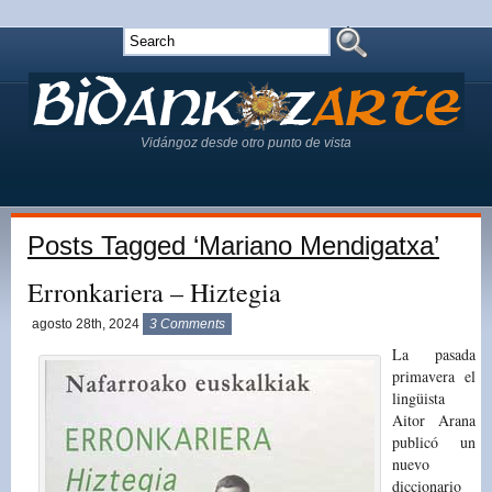
Vidángoz desde otro punto de vista
Posts Tagged ‘Mariano Mendigatxa’
Erronkariera – Hiztegia
agosto 28th, 2024
3 Comments
La pasada
primavera el
lingüista
Aitor Arana
publicó un
nuevo
diccionario