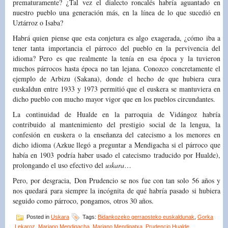
prematuramente? ¿Tal vez el dialecto roncalés habría aguantado en
nuestro pueblo una generación más, en la línea de lo que sucedió en
Uztárroz o Isaba?
Habrá quien piense que esta conjetura es algo exagerada, ¿cómo iba a
tener tanta importancia el párroco del pueblo en la pervivencia del
idioma? Pero es que realmente la tenía en esa época y la tuvieron
muchos párrocos hasta época no tan lejana. Conozco concretamente el
ejemplo de Arbizu (Sakana), donde el hecho de que hubiera cura
euskaldun entre 1933 y 1973 permitió que el euskera se mantuviera en
dicho pueblo con mucho mayor vigor que en los pueblos circundantes.
La continuidad de Hualde en la parroquia de Vidángoz habría
contribuido al mantenimiento del prestigio social de la lengua, la
confesión en euskera o la enseñanza del catecismo a los menores en
dicho idioma (Azkue llegó a preguntar a Mendigacha si el párroco que
había en 1903 podría haber usado el catecismo traducido por Hualde),
prolongando el uso efectivo del
uskara
…
Pero, por desgracia, Don Prudencio se nos fue con tan solo 56 años y
nos quedará para siempre la incógnita de qué habría pasado si hubiera
seguido como párroco, pongamos, otros 30 años.
Posted in
Uskara
Tags:
Bidankozeko gerraosteko euskaldunak
,
Gorka
Lekaroz
,
Mariano Mendigacha
,
Mariano Mendigatxa
,
Prudencio Hualde
,