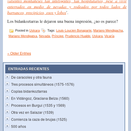
valientes montañeses tan inteligentes, tan hospitalarios, pese a vivir
enterrados en medio de nevadas y rodeados por todos lados de
barrancos, precipicios, osos y lobos
’.
Los bidankoztarras le dejaron una buena impresión, ¿no os parece?
Posted in
Uskara
Tags:
Louis-Loucien Bonaparte
,
Mariano Mendigacha
,
Mariano Mendigatxa
,
Nevada
,
Príncipe
,
Prudencio Hualde
,
Uskara
,
Vicaría
« Older Entries
ENTRADAS RECIENTES
De caracoles y otra fauna
Tres procesos simultáneos (1575-1576)
Coplas bidankoztarras
En Vidángoz, Graciana Belza (1560)
Procesos en Burgui (1535 y 1569)
Otra vez en Salazar (1539)
Comienza la caza de brujas (1525)
500 años