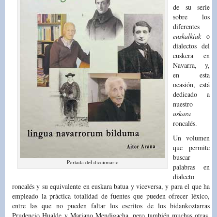
de su serie
sobre los
diferentes
euskalkiak
o
dialectos del
euskera en
Navarra, y,
en esta
ocasión, está
dedicado a
nuestro
uskara
roncalés.
Un volumen
que permite
buscar
Portada del diccionario
palabras en
dialecto
roncalés y su equivalente en euskara batua y viceversa, y para el que ha
empleado la práctica totalidad de fuentes que pueden ofrecer léxico,
entre las que no pueden faltar los escritos de los bidankoztarras
Prudencio Hualde y Mariano Mendigacha, pero también muchas otras,