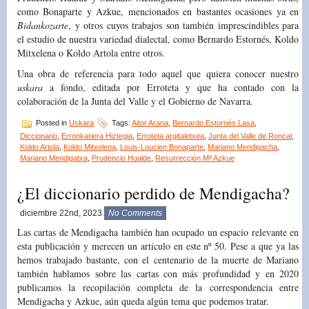
como Bonaparte y Azkue, mencionados en bastantes ocasiones ya en
Bidankozarte
, y otros cuyos trabajos son también imprescindibles para
el estudio de nuestra variedad dialectal, como Bernardo Estornés, Koldo
Mitxelena o Koldo Artola entre otros.
Una obra de referencia para todo aquel que quiera conocer nuestro
uskara
a fondo, editada por Erroteta y que ha contado con la
colaboración de la Junta del Valle y el Gobierno de Navarra.
Posted in
Uskara
Tags:
Aitor Arana
,
Bernardo Estornés Lasa
,
Diccionario
,
Erronkariera Hiztegia
,
Erroteta argitaletxea
,
Junta del Valle de Roncal
,
Koldo Artola
,
Koldo Mitxelena
,
Louis-Loucien Bonaparte
,
Mariano Mendigacha
,
Mariano Mendigatxa
,
Prudencio Hualde
,
Resurrección Mª Azkue
¿El diccionario perdido de Mendigacha?
diciembre 22nd, 2023
No Comments
Las cartas de Mendigacha también han ocupado un espacio relevante en
esta publicación y merecen un artículo en este nº 50. Pese a que ya las
hemos trabajado bastante, con el centenario de la muerte de Mariano
también hablamos sobre las cartas con más profundidad y en 2020
publicamos la recopilación completa de la correspondencia entre
Mendigacha y Azkue, aún queda algún tema que podemos tratar.