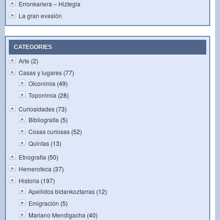
Erronkariera – Hiztegia
La gran evasión
CATEGORIES
Arte
(2)
Casas y lugares
(77)
Oiconimia
(49)
Toponimia
(28)
Curiosidades
(73)
Bibliografia
(5)
Cosas curiosas
(52)
Quintas
(13)
Etnografia
(50)
Hemeroteca
(37)
Historia
(197)
Apellidos bidankoztarras
(12)
Emigración
(5)
Mariano Mendigacha
(40)