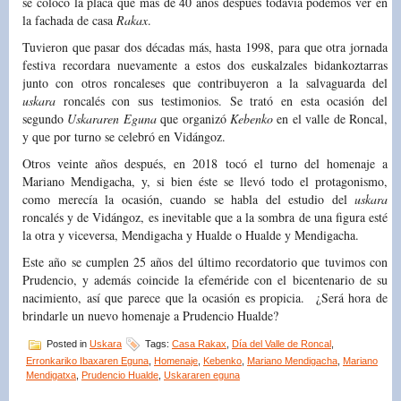
se colocó la placa que más de 40 años después todavía podemos ver en
la fachada de casa
Rakax
.
Tuvieron que pasar dos décadas más, hasta 1998, para que otra jornada
festiva recordara nuevamente a estos dos euskalzales bidankoztarras
junto con otros roncaleses que contribuyeron a la salvaguarda del
uskara
roncalés con sus testimonios. Se trató en esta ocasión del
segundo
Uskararen Eguna
que organizó
Kebenko
en el valle de Roncal,
y que por turno se celebró en Vidángoz.
Otros veinte años después, en 2018 tocó el turno del homenaje a
Mariano Mendigacha, y, si bien éste se llevó todo el protagonismo,
como merecía la ocasión, cuando se habla del estudio del
uskara
roncalés y de Vidángoz, es inevitable que a la sombra de una figura esté
la otra y viceversa, Mendigacha y Hualde o Hualde y Mendigacha.
Este año se cumplen 25 años del último recordatorio que tuvimos con
Prudencio, y además coincide la efeméride con el bicentenario de su
nacimiento, así que parece que la ocasión es propicia. ¿Será hora de
brindarle un nuevo homenaje a Prudencio Hualde?
Posted in
Uskara
Tags:
Casa Rakax
,
Día del Valle de Roncal
,
Erronkariko Ibaxaren Eguna
,
Homenaje
,
Kebenko
,
Mariano Mendigacha
,
Mariano
Mendigatxa
,
Prudencio Hualde
,
Uskararen eguna