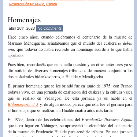
Resurrección Mª Azkue
,
Uskara
Homenajes
abril 26th, 2023
No Comments
Hace cinco años, cuando celebramos el centenario de la muerte de
Mariano Mendigacha, señalábamos que el mundo del euskera
le debía
una
, que todavía no había recibido un homenaje acorde a lo que había
aportado.
Pues bien, recordaréis que en aquella ocasión y en otras anteriores ya se
dio noticia de diversos homenajes tributados de manera conjunta a los
dos euskalzales bidankoztarras, a Hualde y Mendigacha.
El primer homenaje que se les brindó fue en junio de 1975, con Franco
todavía vivo, en una jornada de exaltación del euskera y la cultura vasca
que se realizó en Vidángoz. De esta jornada ya os hablé en el
Bidankozarte
nº 3
y, de algún modo, parece que ésta fue el germen para
el homenaje que se realizaría a Hualde cuatro años más tarde.
En 1979, dentro de las celebraciones del
Erronkariko Ibaxaren Eguna
que tuvo lugar en Vidángoz, se aprovechó la efeméride del centenario
de la muerte de Prudencio Hualde para rendirle tributo. En esta jornada