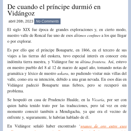
De cuando el príncipe durmió en
Vidángoz
abril 26th, 2023
No Comments
El siglo XIX fue época de grandes exploraciones y, en cierto modo,
nuestro valle de Roncal fue uno de esos
últimos confines
a los que llegar
o por explorar.
Es por ello que el príncipe Bonaparte, en 1866, en el tercero de sus
viajes a las tierras del euskera, tuvo especial interés en conocer esta
indómita tierra nuestra, y Vidángoz fue su
última frontera
. Así, estuvo
en nuestro pueblo del 8 al 12 de marzo de aquel año, tomando notas de
gramática y léxico de nuestro
uskara
, no pudiendo visitar más villas del
valle, como era su intención, debido a una gran nevada. En esos días en
Vidángoz padeció Bonaparte unas fiebres, pero se recuperó sin
problema.
Se hospedó en casa de Prudencio Hualde, en la
Vicaría
, por ser con
quien había tenido trato por las traducciones, pero tal vez en este
momento conoció también a Mendigacha, ya que era el vecino de
enfrente y, seguramente, le habrían hablado de él.
En Vidángoz señaló haber encontrado ‘
granos de oro entre esos