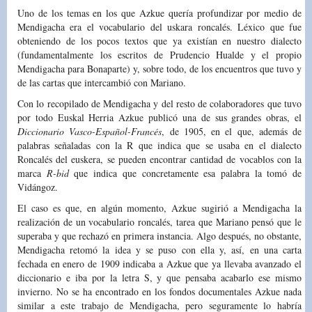
Uno de los temas en los que Azkue quería profundizar por medio de
Mendigacha era el vocabulario del uskara roncalés. Léxico que fue
obteniendo de los pocos textos que ya existían en nuestro dialecto
(fundamentalmente los escritos de Prudencio Hualde y el propio
Mendigacha para Bonaparte) y, sobre todo, de los encuentros que tuvo y
de las cartas que intercambió con Mariano.
Con lo recopilado de Mendigacha y del resto de colaboradores que tuvo
por todo Euskal Herria Azkue publicó una de sus grandes obras, el
Diccionario Vasco-Español-Francés
, de 1905, en el que, además de
palabras señaladas con la R que indica que se usaba en el dialecto
Roncalés del euskera, se pueden encontrar cantidad de vocablos con la
marca
R-bid
que indica que concretamente esa palabra la tomó de
Vidángoz.
El caso es que, en algún momento, Azkue sugirió a Mendigacha la
realización de un vocabulario roncalés, tarea que Mariano pensó que le
superaba y que rechazó en primera instancia. Algo después, no obstante,
Mendigacha retomó la idea y se puso con ella y, así, en una carta
fechada en enero de 1909 indicaba a Azkue que ya llevaba avanzado el
diccionario e iba por la letra S, y que pensaba acabarlo ese mismo
invierno. No se ha encontrado en los fondos documentales Azkue nada
similar a este trabajo de Mendigacha, pero seguramente lo habría