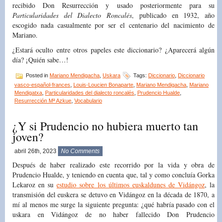
recibido Don Resurrección y usado posteriormente para su
Particularidades del Dialecto Roncalés
, publicado en 1932, año
escogido nada casualmente por ser el centenario del nacimiento de
Mariano.
¿Estará oculto entre otros papeles este diccionario? ¿Aparecerá algún
día? ¡Quién sabe…!
Posted in
Mariano Mendigacha
,
Uskara
Tags:
Diccionario
,
Diccionario
vasco-español-frances
,
Louis-Loucien Bonaparte
,
Mariano Mendigacha
,
Mariano
Mendigatxa
,
Particularidades del dialecto roncalés
,
Prudencio Hualde
,
Resurrección Mª Azkue
,
Vocabulario
¿Y si Prudencio no hubiera muerto tan
joven?
abril 26th, 2023
No Comments
Después de haber realizado este recorrido por la vida y obra de
Prudencio Hualde, y teniendo en cuenta que, tal y como concluía Gorka
Lekaroz en su
estudio sobre los últimos euskaldunes de Vidángoz
, la
transmisión del euskera se detuvo en Vidángoz en la década de 1870, a
mí al menos me surge la siguiente pregunta: ¿qué habría pasado con el
uskara en Vidángoz de no haber fallecido Don Prudencio