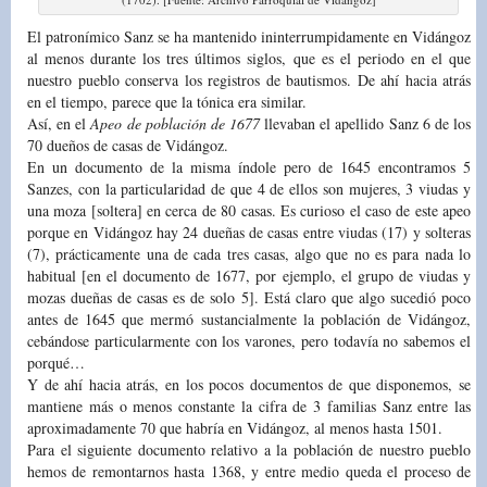
El patronímico Sanz se ha mantenido ininterrumpidamente en Vidángoz
al menos durante los tres últimos siglos, que es el periodo en el que
nuestro pueblo conserva los registros de bautismos. De ahí hacia atrás
en el tiempo, parece que la tónica era similar.
Así, en el
Apeo de población de 1677
llevaban el apellido Sanz 6 de los
70 dueños de casas de Vidángoz.
En un documento de la misma índole pero de 1645 encontramos 5
Sanzes, con la particularidad de que 4 de ellos son mujeres, 3 viudas y
una moza [soltera] en cerca de 80 casas. Es curioso el caso de este apeo
porque en Vidángoz hay 24 dueñas de casas entre viudas (17) y solteras
(7), prácticamente una de cada tres casas, algo que no es para nada lo
habitual [en el documento de 1677, por ejemplo, el grupo de viudas y
mozas dueñas de casas es de solo 5]. Está claro que algo sucedió poco
antes de 1645 que mermó sustancialmente la población de Vidángoz,
cebándose particularmente con los varones, pero todavía no sabemos el
porqué…
Y de ahí hacia atrás, en los pocos documentos de que disponemos, se
mantiene más o menos constante la cifra de 3 familias Sanz entre las
aproximadamente 70 que habría en Vidángoz, al menos hasta 1501.
Para el siguiente documento relativo a la población de nuestro pueblo
hemos de remontarnos hasta 1368, y entre medio queda el proceso de