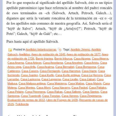
Por lo que respecta al significado del apellido Salvoch, éste es un típico
apellido patronímico (que hace referencia al nombre del padre) roncalés
de esos terminados en –ch (Salvoch, Artuch, Petroch, Galech…),
digamos que sería la variante roncalesa de la terminación en –ez o –iz
de los apellidos más comunes de nuestra geografía. Así, Salvoch sería el
“hij@ de Salvo”; Artuch, “hij@ de ¿Artu[ro]?”; Petroch, “hij@ de
Petri”; Galech, “hij@ de Galé”; etc…
Pues hasta aquí el apellido Salvoch.
Posted in
Apellidos bidankoztarras
Tags:
Apellido Jimeno
,
Apellido
Salvoch
,
Apellidos
,
Apeo de población de 1645
,
Apeo de población de 1677
,
Apeo
de población de 1726
,
Barrio Iriartea
,
Barrio Iriburua
,
Casa Aizagar
,
Casa Algarra
,
Casa Anarna
,
Casa Antxon
,
Casa Anxelarna
,
Casa Anxelmo
,
Casa Aristu
,
Casa
Aristu vieja
,
Casa Arlla
,
Casa Axairna
,
Casa Bernabel
,
Casa Bortasena
,
Casa
Calderero
,
Casa Casero
,
Casa Ferniando
,
Casa Harretxe
,
Casa Iriarte
,
Casa
Iturriondo
,
Casa Juanko
,
Casa Kurllo
,
Casa Kurllo antigua
,
Casa La Herrera
,
Casa
Larranbe
,
Casa Laskorna
,
Casa Lengorna
,
Casa Lixalte
,
Casa Llabari
,
Casa
Mailusa
,
Casa Mailusa antigua
,
Casa Maisterra
,
Casa Matías
,
Casa Matxin
,
Casa
Molena
,
Casa Montes
,
Casa Murri
,
Casa Navarro
,
Casa Paskel
,
Casa Pattako
,
Casa Pelaire
,
Casa Pexenena
,
Casa Rakax
,
Casa Salbotx
,
Casa Santos
,
Casa
Santxena
,
Casa Txantxolit
,
Casa Txestas
,
Casa Xereno
,
Casa Zinpintarna
,
Evaluación de rentas de 1612
,
Libro de Fuegos de 1428
,
Recuento de casas de
1515
,
Txikiborda