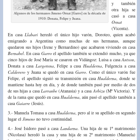
y también
otra hija se
Algunos de los hermanos Jimeno Ornat [Garro] en la década de
casó a casa
1910: Donata, Felipe y Juana.
Ornat
(Vicenta).
En casa
Llabari
heredó el único hijo varón, Doroteo, quien acabó
emigrando a Argentina como muchas de sus hermanas, aunque
quedaron sus hijos (Irene y Bernardino) que acabaron viviendo en casa
Bernabel
. En casa
Garro
el apellido también se extendió mucho, ya que
cinco hijos de José María se casaron en Vidángoz: Luisa a casa
Antxon
,
Donata a casa
Largotena
, Felipe a casa
Hualderna
, Fulgencia a casa
Calderero
y Juana se quedó en casa
Garro
. Como el único varón fue
Felipe, el apellido siguió su transmisión en casa
Hualderna
, donde se
mantiene hasta hoy en día, y de donde también pasó por medio de dos
de sus hijas a casa
Larranbe
(Atanasia) y a casa
Arbizu
(Mª Victoria). Y
de la rama que quedó en casa
Hualderna
, aún pasó el apellido también a
casa
Gaiarre
(Jesús).
3.- Manuela Tomasa a casa
Hualderna
, pero al ir su apellido en segundo
lugar el
Jimeno
no tuvo continuidad.
4.- José Isidoro pasó a casa
Landarna
. Una hija de su 1º matrimonio
(Nicolasa) heredó la casa y una hija de su 2º matrimonio (Manuela)