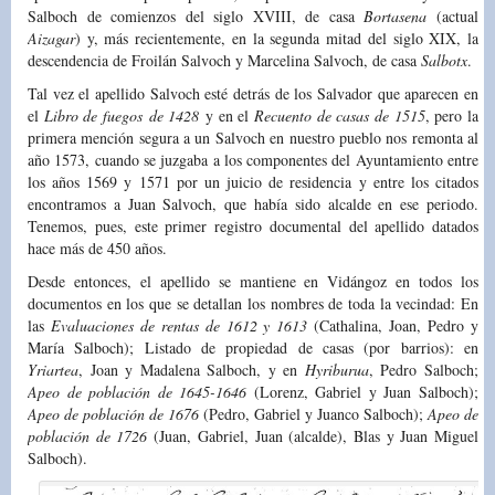
Salboch de comienzos del siglo XVIII, de casa
Bortasena
(actual
Aizagar
) y, más recientemente, en la segunda mitad del siglo XIX, la
descendencia de Froilán Salvoch y Marcelina Salvoch, de casa
Salbotx
.
Tal vez el apellido Salvoch esté detrás de los Salvador que aparecen en
el
Libro de fuegos
de 1428
y en el
Recuento de casas de 1515
, pero la
primera mención segura a un Salvoch en nuestro pueblo nos remonta al
año 1573, cuando se juzgaba a los componentes del Ayuntamiento entre
los años 1569 y 1571 por un juicio de residencia y entre los citados
encontramos a Juan Salvoch, que había sido alcalde en ese periodo.
Tenemos, pues, este primer registro documental del apellido datados
hace más de 450 años.
Desde entonces, el apellido se mantiene en Vidángoz en todos los
documentos en los que se detallan los nombres de toda la vecindad: En
las
Evaluaciones de rentas de 1612 y 1613
(Cathalina, Joan, Pedro y
María Salboch); Listado de propiedad de casas (por barrios): en
Yriartea
, Joan y Madalena Salboch, y en
Hyriburua
, Pedro Salboch;
Apeo de población de 1645-1646
(Lorenz, Gabriel y Juan Salboch);
Apeo de población de 1676
(Pedro, Gabriel y Juanco Salboch);
Apeo de
población de 1726
(Juan, Gabriel, Juan (alcalde), Blas y Juan Miguel
Salboch).