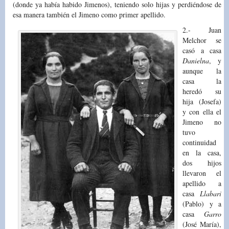
(donde ya había habido Jimenos), teniendo solo hijas y perdiéndose de
esa manera también el Jimeno como primer apellido.
2.- Juan
Melchor se
casó a casa
Danielna
, y
aunque la
casa la
heredó su
hija (Josefa)
y con ella el
Jimeno no
tuvo
continuidad
en la casa,
dos hijos
llevaron el
apellido a
casa
Llabari
(Pablo) y a
casa
Garro
(José María),