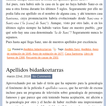
Así pues, rara habrá sido la casa en la que no haya habido Sanz-es en
una u otra forma durante los últimos 5 siglos. Seguramente por ello no
podía falta ese apellido en el nombre de alguna casa, y ahí tenemos casa
Santxena
, cuya pronunciación habría evolucionado desde
Sanz-ena
o
Santz-ena
(‘
la [casa] de Sanz
‘). Aunque, visto por otro lado, si en los
últimos siglos siempre ha habido varios Sanz en nuestro pueblo, ¿por
qué solo hay una casa denominada ‘
la de Sanz
’? Seguramente nunca lo
sepamos.
Pues hasta aquí llega Sanz, uno de nuestros apellidos por excelencia.
Posted in
Apellidos bidankoztarras
Tags:
Apellido Sanz
,
Apellidos
,
Apeo
de población de 1645
,
Apeo de población de 1677
,
Casa Santxena
,
Libro de
fuegos de 1368
,
Recuento de casas de 1501
Apellidos bidankoztarras
marzo 22nd, 2016
No Comments
Aprovechando por un lado el tirón que ha supuesto para la genealogía
el fenómeno de la película
8 apellidos vascos
, que ha servido de excusa
incluso para un programa de televisión sobre genealogía de personajes
famosos y que parece que está teniendo buena aceptación, mi afición a
la genealogía por otro y el hecho de haber recibido una impresionante