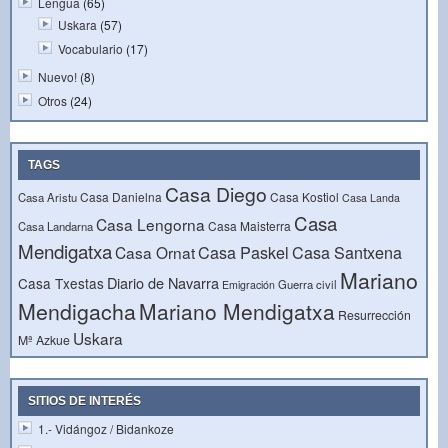
Lengua
(65)
Uskara
(57)
Vocabulario
(17)
Nuevo!
(8)
Otros
(24)
TAGS
Casa Diego
Casa Danielna
Casa Kostiol
Casa Aristu
Casa Landa
Casa
Casa Lengorna
Casa Maisterra
Casa Landarna
Mendigatxa
Casa Paskel
Casa Santxena
Casa Ornat
Mariano
Diario de Navarra
Casa Txestas
Guerra civil
Emigración
Mendigacha
Mariano Mendigatxa
Resurrección
Uskara
Mª Azkue
SITIOS DE INTERÉS
1.- Vidángoz / Bidankoze