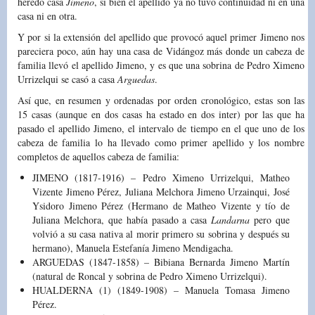
heredó casa
Jimeno
, si bien el apellido ya no tuvo continuidad ni en una
casa ni en otra.
Y por si la extensión del apellido que provocó aquel primer Jimeno nos
pareciera poco, aún hay una casa de Vidángoz más donde un cabeza de
familia llevó el apellido Jimeno, y es que una sobrina de Pedro Ximeno
Urrizelqui se casó a casa
Arguedas
.
Así que, en resumen y ordenadas por orden cronológico, estas son las
15 casas (aunque en dos casas ha estado en dos inter) por las que ha
pasado el apellido Jimeno, el intervalo de tiempo en el que uno de los
cabeza de familia lo ha llevado como primer apellido y los nombre
completos de aquellos cabeza de familia:
JIMENO (1817-1916) – Pedro Ximeno Urrizelqui, Matheo
Vizente Jimeno Pérez, Juliana Melchora Jimeno Urzainqui, José
Ysidoro Jimeno Pérez (Hermano de Matheo Vizente y tío de
Juliana Melchora, que había pasado a casa
Landarna
pero que
volvió a su casa nativa al morir primero su sobrina y después su
hermano)
, Manuela Estefanía Jimeno Mendigacha.
ARGUEDAS (1847-1858) – Bibiana Bernarda Jimeno Martín
(natural de Roncal y sobrina de Pedro Ximeno Urrizelqui)
.
HUALDERNA (1) (1849-1908) – Manuela Tomasa Jimeno
Pérez.