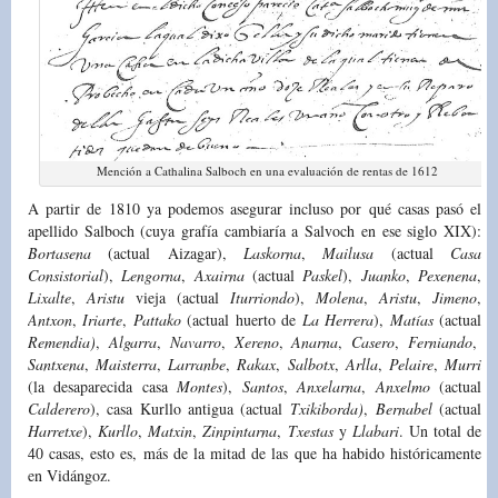
Mención a Cathalina Salboch en una evaluación de rentas de 1612
A partir de 1810 ya podemos asegurar incluso por qué casas pasó el
apellido Salboch (cuya grafía cambiaría a Salvoch en ese siglo XIX):
Bortasena
(actual Aizagar),
Laskorna
,
Mailusa
(actual
Casa
Consistorial
),
Lengorna
,
Axairna
(actual
Paskel
),
Juanko
,
Pexenena
,
Lixalte
,
Aristu
vieja (actual
Iturriondo
),
Molena
,
Aristu
,
Jimeno
,
Antxon
,
Iriarte
,
Pattako
(actual huerto de
La
Herrera
),
Matías
(actual
Remendia)
,
Algarra
,
Navarro
,
Xereno
,
Anarna
,
Casero
,
Ferniando
,
Santxena
,
Maisterra
,
Larranbe
,
Rakax
,
Salbotx
,
Arlla
,
Pelaire
,
Murri
(la desaparecida casa
Montes
),
Santos
,
Anxelarna
,
Anxelmo
(actual
Calderero
), casa Kurllo antigua (actual
Txikiborda)
,
Bernabel
(actual
Harretxe
),
Kurllo
,
Matxin
,
Zinpintarna
,
Txestas
y
Llabari
. Un total de
40 casas, esto es, más de la mitad de las que ha habido históricamente
en Vidángoz.