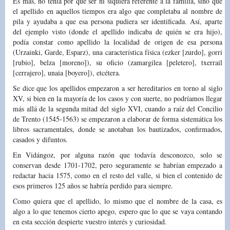
Es más, no tenía por qué ser ni siquiera referente a la familia, sino que
el apellido en aquellos tiempos era algo que completaba al nombre de
pila y ayudaba a que esa persona pudiera ser identificada. Así, aparte
del ejemplo visto (donde el apellido indicaba de quién se era hijo),
podía constar como apellido la localidad de origen de esa persona
(Urzainki, Garde, Esparz), una característica física (ezker [zurdo], gorri
[rubio], belza [moreno]), su oficio (zamargilea [peletero], txerrail
[cerrajero], unaia [boyero]), etcétera.
Se dice que los apellidos empezaron a ser hereditarios en torno al siglo
XV, si bien en la mayoría de los casos y con suerte, no podríamos llegar
más allá de la segunda mitad del siglo XVI, cuando a raíz del Concilio
de Trento (1545-1563) se empezaron a elaborar de forma sistemática los
libros sacramentales, donde se anotaban los bautizados, confirmados,
casados y difuntos.
En Vidángoz, por alguna razón que todavía desconozco, solo se
conservan desde 1701-1702, pero seguramente se habrían empezado a
redactar hacia 1575, como en el resto del valle, si bien el contenido de
esos primeros 125 años se habría perdido para siempre.
Como quiera que el apellido, lo mismo que el nombre de la casa, es
algo a lo que tenemos cierto apego, espero que lo que se vaya contando
en esta sección despierte vuestro interés y curiosidad.