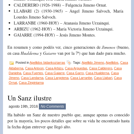
CALDERERO (1926-1988) – Fulgencia Jimeno Ornat.
LLABARI (2) (1930-1965) – Ángel Jimeno Salvoch, María
Lourdes Jimeno Salvoch.
LARRANBE (1960-HOY) – Atanasia Jimeno Urzainqui.
ARBIZU (1962-HOY) – María Victoria Jimeno Urzainqui.
GAIARRE (1994-HOY) – Jesús Jimeno Montes.
En resumen y como podéis ver, cinco generaciones de
Jimenos
(bueno,
en casa
Hualderna
y
Gaiarre
van por la 7ª) que han dado para mucho.
Posted in
Apellidos bidankoztarras
Tags:
Apellido Jimeno
,
Apellidos
,
Casa
Aldaberna
,
Casa Antxon
,
Casa Arbizu
,
Casa Arguedas
,
Casa Calderero
,
Casa
Danielna
,
Casa Fuertes
,
Casa Gaiarre
,
Casa Garro
,
Casa Hualderna
,
Casa
Jimeno
,
Casa Landarna
,
Casa Largotena
,
Casa Larranbe
,
Casa Llabari
,
Casa
Ornat
,
Casa Zinpintarna
Un Sanz ilustre
agosto 19th, 2016
No Comments
Ha habido un Sanz de nuestro pueblo que, aunque apenas es conocido
por la mayoría, los pocos detalles que sobre su vida he encontrado hasta
la fecha dejan entrever que llegó alto.