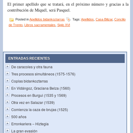
El primer apellido que se tratará, en el próximo número y gracias a la
contribución de Miquél, será Pasquel.
Posted in
Apellidos bidankoztarras
Tags:
Apellidos
,
Casa Bilizar
,
Concilio
de Trento
,
Libros sacramentales
,
Siglo XVI
ENTRADAS RECIENTES
De caracoles y otra fauna
Tres procesos simultáneos (1575-1576)
Coplas bidankoztarras
En Vidángoz, Graciana Belza (1560)
Procesos en Burgui (1535 y 1569)
Otra vez en Salazar (1539)
Comienza la caza de brujas (1525)
500 años
Erronkariera – Hiztegia
La gran evasión