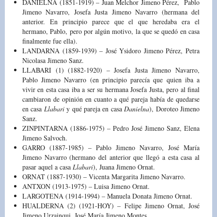
DANIELNA (1851-1919) – Juan Melchor Jimeno Pérez, Pablo
Jimeno Navarro, Josefa Justa Jimeno Navarro (hermana del
anterior. En principio parece que el que heredaba era el
hermano, Pablo, pero por algún motivo, la que se quedó en casa
finalmente fue ella)
.
LANDARNA (1859-1939) – José Ysidoro Jimeno Pérez, Petra
Nicolasa Jimeno Sanz.
LLABARI (1) (1882-1920) – Josefa Justa Jimeno Navarro,
Pablo Jimeno Navarro (en principio parecía que quien iba a
vivir en esta casa iba a ser su hermana Josefa Justa, pero al final
cambiaron de opinión en cuanto a qué pareja había de quedarse
en casa
Llabari
y qué pareja en casa
Danielna
)
, Doroteo Jimeno
Sanz.
ZINPINTARNA (1886-1975) – Pedro José Jimeno Sanz, Elena
Jimeno Salvoch.
GARRO (1887-1985) – Pablo Jimeno Navarro, José María
Jimeno Navarro (hermano del anterior que llegó a esta casa al
pasar aquel a casa
Llabari
), Juana Jimeno Ornat.
ORNAT (1887-1930) – Vicenta Margarita Jimeno Navarro.
ANTXON (1913-1975) – Luisa Jimeno Ornat.
LARGOTENA (1914-1994) – Manuela Donata Jimeno Ornat.
HUALDERNA (2) (1921-HOY) – Felipe Jimeno Ornat, José
Jimeno Urzainqui, José María Jimeno Montes.