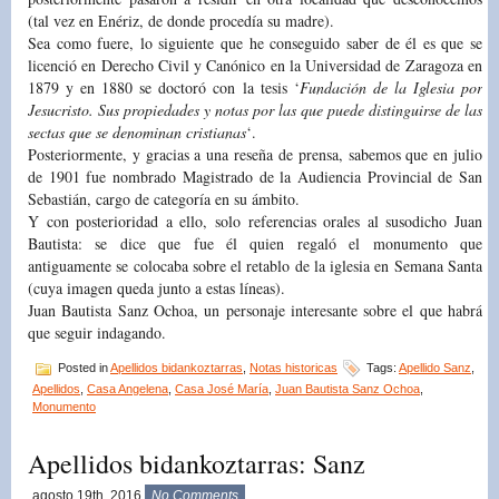
(tal vez en Enériz, de donde procedía su madre).
Sea como fuere, lo siguiente que he conseguido saber de él es que se
licenció en Derecho Civil y Canónico en la Universidad de Zaragoza en
1879 y en 1880 se doctoró con la tesis ‘
Fundación de la Iglesia por
Jesucristo. Sus propiedades y notas por las que puede distinguirse de las
sectas que se denominan cristianas
‘.
Posteriormente, y gracias a una reseña de prensa, sabemos que en julio
de 1901 fue nombrado Magistrado de la Audiencia Provincial de San
Sebastián, cargo de categoría en su ámbito.
Y con posterioridad a ello, solo referencias orales al susodicho Juan
Bautista: se dice que fue él quien regaló el monumento que
antiguamente se colocaba sobre el retablo de la iglesia en Semana Santa
(cuya imagen queda junto a estas líneas).
Juan Bautista Sanz Ochoa, un personaje interesante sobre el que habrá
que seguir indagando.
Posted in
Apellidos bidankoztarras
,
Notas historicas
Tags:
Apellido Sanz
,
Apellidos
,
Casa Angelena
,
Casa José María
,
Juan Bautista Sanz Ochoa
,
Monumento
Apellidos bidankoztarras: Sanz
agosto 19th, 2016
No Comments