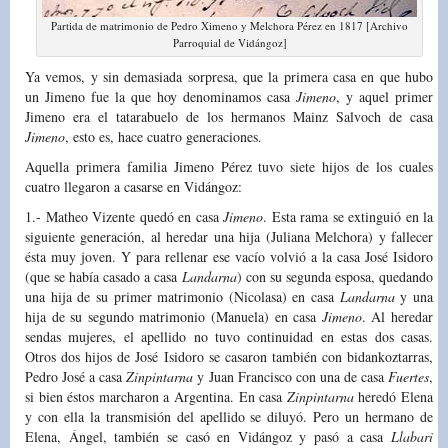
Partida de matrimonio de Pedro Ximeno y Melchora Pérez en 1817 [Archivo
Parroquial de Vidángoz]
Ya vemos, y sin demasiada sorpresa, que la primera casa en que hubo
un Jimeno fue la que hoy denominamos casa
Jimeno
, y aquel primer
Jimeno era el tatarabuelo de los hermanos Mainz Salvoch de casa
Jimeno
, esto es, hace cuatro generaciones.
Aquella primera familia Jimeno Pérez tuvo siete hijos de los cuales
cuatro llegaron a casarse en Vidángoz:
1.- Matheo Vizente quedó en casa
Jimeno
. Esta rama se extinguió en la
siguiente generación, al heredar una hija (Juliana Melchora) y fallecer
ésta muy joven. Y para rellenar ese vacío volvió a la casa José Isidoro
(que se había casado a casa
Landarna
) con su segunda esposa, quedando
una hija de su primer matrimonio (Nicolasa) en casa
Landarna
y una
hija de su segundo matrimonio (Manuela) en casa
Jimeno
. Al heredar
sendas mujeres, el apellido no tuvo continuidad en estas dos casas.
Otros dos hijos de José Isidoro se casaron también con bidankoztarras,
Pedro José a casa
Zinpintarna
y Juan Francisco con una de casa
Fuertes
,
si bien éstos marcharon a Argentina. En casa
Zinpintarna
heredó Elena
y con ella la transmisión del apellido se diluyó. Pero un hermano de
Elena, Ángel, también se casó en Vidángoz y pasó a casa
Llabari