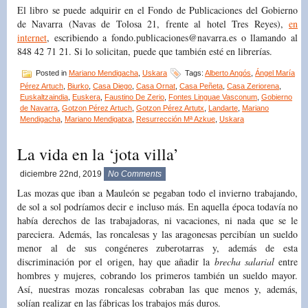
El libro se puede adquirir en el Fondo de Publicaciones del Gobierno
de Navarra (Navas de Tolosa 21, frente al hotel Tres Reyes),
en
internet
, escribiendo a fondo.publicaciones@navarra.es o llamando al
848 42 71 21. Si lo solicitan, puede que también esté en librerías.
Posted in
Mariano Mendigacha
,
Uskara
Tags:
Alberto Angós
,
Ángel María
Pérez Artuch
,
Biurko
,
Casa Diego
,
Casa Ornat
,
Casa Peñeta
,
Casa Zeriorena
,
Euskaltzaindia
,
Euskera
,
Faustino De Zerio
,
Fontes Linguae Vasconum
,
Gobierno
de Navarra
,
Gotzon Pérez Artuch
,
Gotzon Pérez Artutx
,
Landarte
,
Mariano
Mendigacha
,
Mariano Mendigatxa
,
Resurrección Mª Azkue
,
Uskara
La vida en la ‘jota villa’
diciembre 22nd, 2019
No Comments
Las mozas que iban a Mauleón se pegaban todo el invierno trabajando,
de sol a sol podríamos decir e incluso más. En aquella época todavía no
había derechos de las trabajadoras, ni vacaciones, ni nada que se le
pareciera. Además, las roncalesas y las aragonesas percibían un sueldo
menor al de sus congéneres zuberotarras y, además de esta
discriminación por el origen, hay que añadir la
brecha salarial
entre
hombres y mujeres, cobrando los primeros también un sueldo mayor.
Así, nuestras mozas roncalesas cobraban las que menos y, además,
solían realizar en las fábricas los trabajos más duros.