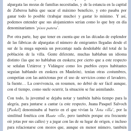
alpargata las mozas de familias necesitadas, y de la estancia en la capital
de Zuberoa había que sacar el máximo beneficio, y esto pasaba por
ganar todo lo posible (trabajar mucho) y gastar lo mínimo. Y así,
podemos entender que sus alojamientos serían como lo que hoy en día
denominaríamos ‘
pisos patera
’.
Por otra parte, hay que tener en cuenta que en las décadas de esplendor
de las fábricas de alpargatas el número de emigrantes llegadas desde el
sur de la muga suponía un porcentaje nada desdeñable del total de la
población de la villa. Gente diferente, muchas hablaban un idioma
distinto (las que no hablaban en euskera; por cierto que a este respecto
se señalan Uztárroz y Vidángoz como los pueblos cuyos habitantes
seguían hablando en euskera en Mauleón), tenían otras costumbres,
competían con las autóctonas por el uso de servicios como el lavadero,
la fuente… La convivencia, en resumen, no debió de ser fácil aunque,
con el tiempo, como suele ocurrir, la situación se fue asimilando.
Con todo, la juventud se dejaba notar y también había tiempo para la
alegría, para juntarse a cantar (a este respecto, Juana Pasquel Salvoch
[
Paskel
] denominaba al barrio en el que vivían la ‘
Jota villa
’, por la
similitud fonética con
Haute ville
, pero también porque era frecuente
oír jotas por sus calles) y a jugar con las de su lugar de origen, e incluso
para relacionarse con mozos que, aunque en menor número, también