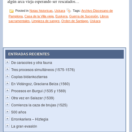
algún arca vieja esperando ser rescatados…
Posted in
Notas historicas
,
Uskara
Tags:
Archivo Diocesano de
Pamplona
,
Casa de la Villa vieja
,
Euskera
,
Guerra de Sucesión
,
Libros
sacramentales
,
Limpieza de sangre
,
Orden de Santiago
,
Uskara
ENTRADAS RECIENTES
De caracoles y otra fauna
Tres procesos simultáneos (1575-1576)
Coplas bidankoztarras
En Vidángoz, Graciana Belza (1560)
Procesos en Burgui (1535 y 1569)
Otra vez en Salazar (1539)
Comienza la caza de brujas (1525)
500 años
Erronkariera – Hiztegia
La gran evasión