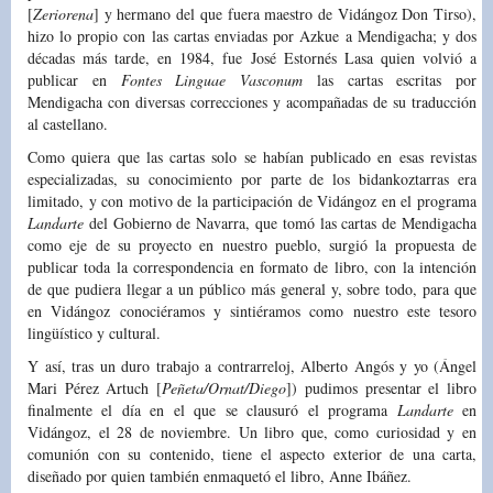
[
Zeriorena
] y hermano del que fuera maestro de Vidángoz Don Tirso),
hizo lo propio con las cartas enviadas por Azkue a Mendigacha; y dos
décadas más tarde, en 1984, fue José Estornés Lasa quien volvió a
publicar en
Fontes Linguae Vasconum
las cartas escritas por
Mendigacha con diversas correcciones y acompañadas de su traducción
al castellano.
Como quiera que las cartas solo se habían publicado en esas revistas
especializadas, su conocimiento por parte de los bidankoztarras era
limitado, y con motivo de la participación de Vidángoz en el programa
Landarte
del Gobierno de Navarra, que tomó las cartas de Mendigacha
como eje de su proyecto en nuestro pueblo, surgió la propuesta de
publicar toda la correspondencia en formato de libro, con la intención
de que pudiera llegar a un público más general y, sobre todo, para que
en Vidángoz conociéramos y sintiéramos como nuestro este tesoro
lingüístico y cultural.
Y así, tras un duro trabajo a contrarreloj, Alberto Angós y yo (Ángel
Mari Pérez Artuch [
Peñeta/Ornat/Diego
]) pudimos presentar el libro
finalmente el día en el que se clausuró el programa
Landarte
en
Vidángoz, el 28 de noviembre. Un libro que, como curiosidad y en
comunión con su contenido, tiene el aspecto exterior de una carta,
diseñado por quien también enmaquetó el libro, Anne Ibáñez.