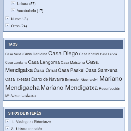
Uskara
(57)
Vocabulario
(17)
Nuevo!
(8)
Otros
(24)
TAGS
Casa Diego
Casa Danielna
Casa Kostiol
Casa Aristu
Casa Landa
Casa
Casa Lengorna
Casa Maisterra
Casa Landarna
Mendigatxa
Casa Paskel
Casa Santxena
Casa Ornat
Mariano
Diario de Navarra
Casa Txestas
Guerra civil
Emigración
Mendigacha
Mariano Mendigatxa
Resurrección
Uskara
Mª Azkue
SITIOS DE INTERÉS
1.- Vidángoz / Bidankoze
2.- Uskara roncalés