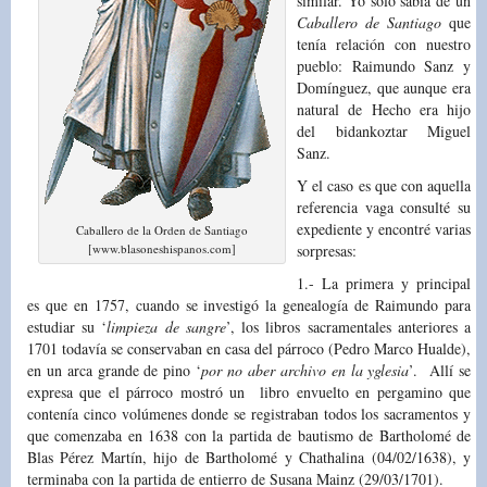
similar. Yo solo sabía de un
Caballero de Santiago
que
tenía relación con nuestro
pueblo: Raimundo Sanz y
Domínguez, que aunque era
natural de Hecho era hijo
del bidankoztar Miguel
Sanz.
Y el caso es que con aquella
referencia vaga consulté su
expediente y encontré varias
Caballero de la Orden de Santiago
[www.blasoneshispanos.com]
sorpresas:
1.- La primera y principal
es que en 1757, cuando se investigó la genealogía de Raimundo para
estudiar su ‘
limpieza de sangre
’, los libros sacramentales anteriores a
1701 todavía se conservaban en casa del párroco (Pedro Marco Hualde),
en un arca grande de pino ‘
por no aber archivo en la yglesia
’. Allí se
expresa que el párroco mostró un libro envuelto en pergamino que
contenía cinco volúmenes donde se registraban todos los sacramentos y
que comenzaba en 1638 con la partida de bautismo de Bartholomé de
Blas Pérez Martín, hijo de Bartholomé y Chathalina (04/02/1638), y
terminaba con la partida de entierro de Susana Mainz (29/03/1701).