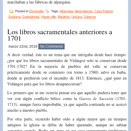
marchaban a las fábricas de alpargatas.
Posted in
Etnografia
Tags:
Alpargata
,
Alpargateras
,
Casa Paskel
,
Euskera
,
Golondrinas
,
Haute ville
,
Mauleón
,
Uskara
,
Zuberoa
Los libros sacramentales anteriores a
1701
marzo 22nd, 2018
No Comments
A decir verdad, éste es un tema que me intrigaba desde hace tiempo:
¿por qué los libros sacramentales de Vidángoz solo se conservan desde
1701-1702? En la mayoría de pueblos del valle se conservan
prácticamente desde su comienzo (en torno a 1580) salvo en Isaba,
donde se perdieron con el incendio de 1813. Entonces, ¿qué pasó en
Vidángoz para que los libros desaparecieran?
Lo primero que se me ocurría pensar era que aquello pudiera tener que
ver con algún conflicto bélico como la
Guerra de Sucesión
(1701-
1713), aunque fuera improbable, ya que aquella contienda no se acercó
mucho a nuestro pueblo.
Por otra parte, recuerdo haber oído a algún mayor que en tiempos
antiguos la iglesia se debía de haber quemado, aunque no sabían
concretar cuándo. Podía ser, pero en ese caso seguramente tendríamos