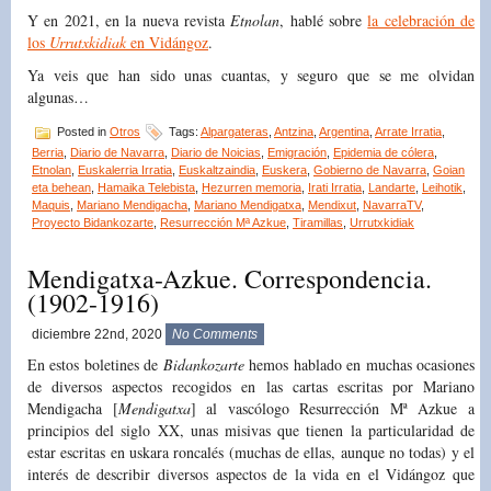
Y en 2021, en la nueva revista
Etnolan
, hablé sobre
la celebración de
los
Urrutxkidiak
en Vidángoz
.
Ya veis que han sido unas cuantas, y seguro que se me olvidan
algunas…
Posted in
Otros
Tags:
Alpargateras
,
Antzina
,
Argentina
,
Arrate Irratia
,
Berria
,
Diario de Navarra
,
Diario de Noicias
,
Emigración
,
Epidemia de cólera
,
Etnolan
,
Euskalerria Irratia
,
Euskaltzaindia
,
Euskera
,
Gobierno de Navarra
,
Goian
eta behean
,
Hamaika Telebista
,
Hezurren memoria
,
Irati Irratia
,
Landarte
,
Leihotik
,
Maquis
,
Mariano Mendigacha
,
Mariano Mendigatxa
,
Mendixut
,
NavarraTV
,
Proyecto Bidankozarte
,
Resurrección Mª Azkue
,
Tiramillas
,
Urrutxkidiak
Mendigatxa-Azkue. Correspondencia.
(1902-1916)
diciembre 22nd, 2020
No Comments
En estos boletines de
Bidankozarte
hemos hablado en muchas ocasiones
de diversos aspectos recogidos en las cartas escritas por Mariano
Mendigacha [
Mendigatxa
] al vascólogo Resurrección Mª Azkue a
principios del siglo XX, unas misivas que tienen la particularidad de
estar escritas en uskara roncalés (muchas de ellas, aunque no todas) y el
interés de describir diversos aspectos de la vida en el Vidángoz que