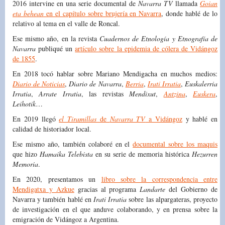
2016 intervine en una serie documental de
Navarra TV
llamada
Goian
eta behean
en el capítulo sobre brujería en Navarra
, donde hablé de lo
relativo al tema en el valle de Roncal.
Ese mismo año, en la revista
Cuadernos de Etnología y Etnografía de
Navarra
publiqué un
artículo sobre la epidemia de cólera de Vidángoz
de 1855
.
En 2018 tocó hablar sobre Mariano Mendigacha en muchos medios:
Diario de Noticias
,
Diario de Navarra
,
Berria
,
Irati Irratia
,
Euskalerria
Irratia
,
Arrate Irratia
, las revistas
Mendixut
,
Antzina
,
Euskera
,
Leihotik
…
En 2019 llegó
el Tiramillas
de
Navarra TV
a Vidángoz
y hablé en
calidad de historiador local.
Ese mismo año, también colaboré en el
documental sobre los maquis
que hizo
Hamaika Telebista
en su serie de memoria histórica
Hezurren
Memoria
.
En 2020, presentamos un
libro sobre la correspondencia entre
Mendigatxa y Azkue
gracias al programa
Landarte
del Gobierno de
Navarra y también hablé en
Irati Irratia
sobre las alpargateras, proyecto
de investigación en el que anduve colaborando, y en prensa sobre la
emigración de Vidángoz a Argentina.