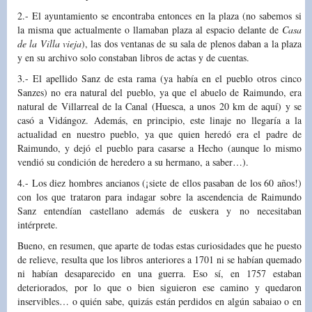
2.- El ayuntamiento se encontraba entonces en la plaza (no sabemos si
la misma que actualmente o llamaban plaza al espacio delante de
Casa
de la Villa vieja
), las dos ventanas de su sala de plenos daban a la plaza
y en su archivo solo constaban libros de actas y de cuentas.
3.- El apellido Sanz de esta rama (ya había en el pueblo otros cinco
Sanzes) no era natural del pueblo, ya que el abuelo de Raimundo, era
natural de Villarreal de la Canal (Huesca, a unos 20 km de aquí) y se
casó a Vidángoz. Además, en principio, este linaje no llegaría a la
actualidad en nuestro pueblo, ya que quien heredó era el padre de
Raimundo, y dejó el pueblo para casarse a Hecho (aunque lo mismo
vendió su condición de heredero a su hermano, a saber…).
4.- Los diez hombres ancianos (¡siete de ellos pasaban de los 60 años!)
con los que trataron para indagar sobre la ascendencia de Raimundo
Sanz entendían castellano además de euskera y no necesitaban
intérprete.
Bueno, en resumen, que aparte de todas estas curiosidades que he puesto
de relieve, resulta que los libros anteriores a 1701 ni se habían quemado
ni habían desaparecido en una guerra. Eso sí, en 1757 estaban
deteriorados, por lo que o bien siguieron ese camino y quedaron
inservibles… o quién sabe, quizás están perdidos en algún sabaiao o en