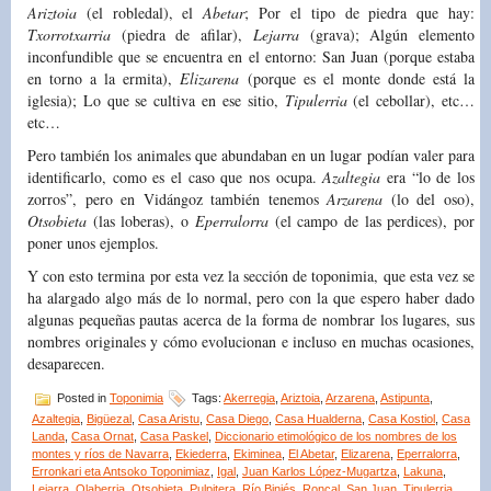
Ariztoia
(el robledal), el
Abetar
; Por el tipo de piedra que hay:
Txorrotxarria
(piedra de afilar),
Lejarra
(grava); Algún elemento
inconfundible que se encuentra en el entorno: San Juan (porque estaba
en torno a la ermita),
Elizarena
(porque es el monte donde está la
iglesia); Lo que se cultiva en ese sitio,
Tipulerria
(el cebollar), etc…
etc…
Pero también los animales que abundaban en un lugar podían valer para
identificarlo, como es el caso que nos ocupa.
Azaltegia
era “lo de los
zorros”, pero en Vidángoz también tenemos
Arzarena
(lo del oso),
Otsobieta
(las loberas), o
Eperralorra
(el campo de las perdices), por
poner unos ejemplos.
Y con esto termina por esta vez la sección de toponimia, que esta vez se
ha alargado algo más de lo normal, pero con la que espero haber dado
algunas pequeñas pautas acerca de la forma de nombrar los lugares, sus
nombres originales y cómo evolucionan e incluso en muchas ocasiones,
desaparecen.
Posted in
Toponimia
Tags:
Akerregia
,
Ariztoia
,
Arzarena
,
Astipunta
,
Azaltegia
,
Bigüezal
,
Casa Aristu
,
Casa Diego
,
Casa Hualderna
,
Casa Kostiol
,
Casa
Landa
,
Casa Ornat
,
Casa Paskel
,
Diccionario etimológico de los nombres de los
montes y ríos de Navarra
,
Ekiederra
,
Ekiminea
,
El Abetar
,
Elizarena
,
Eperralorra
,
Erronkari eta Antsoko Toponimiaz
,
Igal
,
Juan Karlos López-Mugartza
,
Lakuna
,
Lejarra
,
Olaberria
,
Otsobieta
,
Pulpitera
,
Río Biniés
,
Roncal
,
San Juan
,
Tipulerria
,