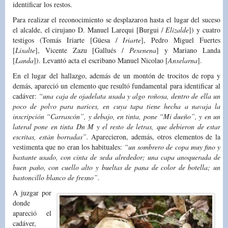
identificar los restos.
Para realizar el reconocimiento se desplazaron hasta el lugar del suceso
el alcalde, el cirujano D. Manuel Larequi [Burgui /
Elizalde
]) y cuatro
testigos (Tomás Iriarte [Güesa /
Iriarte
], Pedro Miguel Fuertes
[
Lixalte
], Vicente Zazu [Gallués /
Pexenena
] y Mariano Landa
[
Landa
]). Levantó acta el escribano Manuel Nicolao [
Anxelarna
].
En el lugar del hallazgo, además de un montón de trocitos de ropa y
demás, apareció un elemento que resultó fundamental para identificar al
cadáver:
“una caja de ojadelata usada y algo roñosa, dentro de ella un
poco de polvo para narices, en cuya tapa tiene hecha a navaja la
inscripción “Carrascón”, y debajo, en tinta, pone “Mi dueño”, y en un
lateral pone en tinta Dn M y el resto de letras, que debieron de estar
escritas, están borradas”.
Aparecieron, además, otros elementos de la
vestimenta que no eran los habituales:
“un sombrero de copa muy fino y
bastante usado, con cinta de seda alrededor; una capa anoquerada de
buen paño, con cuello alto y bueltas de pana de color de botella; un
bastoncillo blanco de fresno”.
A juzgar por
donde
apareció el
cadáver,