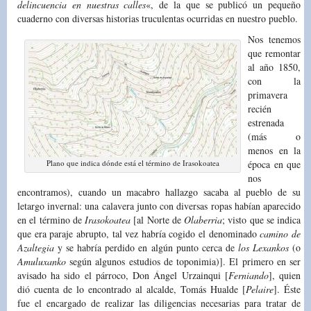
delincuencia en nuestras calles
«, de la que se publicó un pequeño
cuaderno con diversas historias truculentas ocurridas en nuestro pueblo.
Nos tenemos
que remontar
al año 1850,
con la
primavera
recién
estrenada
(más o
menos en la
Plano que indica dónde está el término de Irasokoatea
época en que
nos
encontramos), cuando un macabro hallazgo sacaba al pueblo de su
letargo invernal: una calavera junto con diversas ropas habían aparecido
en el término de
Irasokoatea
[al Norte de
Olaberria
; visto que se indica
que era paraje abrupto, tal vez habría cogido el denominado
camino de
Azaltegia
y se habría perdido en algún punto cerca de
los Lexankos
(o
Amuluxanko
según algunos estudios de toponimia)]. El primero en ser
avisado ha sido el párroco, Don Ángel Urzainqui [
Ferniando
], quien
dió cuenta de lo encontrado al alcalde, Tomás Hualde [
Pelaire
]. Éste
fue el encargado de realizar las diligencias necesarias para tratar de