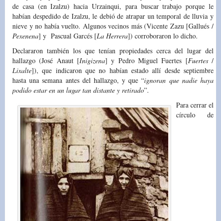
de casa (en Izalzu) hacia Urzainqui, para buscar trabajo porque le
habían despedido de Izalzu, le debió de atrapar un temporal de lluvia y
nieve y no había vuelto. Algunos vecinos más (Vicente Zazu [Gallués /
Pexenena
] y Pascual Garcés [
La Herrera
]) corroboraron lo dicho.
Declararon también los que tenían propiedades cerca del lugar del
hallazgo (José Anaut [
Inigizena
] y Pedro Miguel Fuertes [
Fuertes
/
Lixalte
]), que indicaron que no habían estado allí desde septiembre
hasta una semana antes del hallazgo, y que “
ignoran que nadie haya
podido estar en un lugar tan distante y retirado
”.
Para cerrar el
círculo de