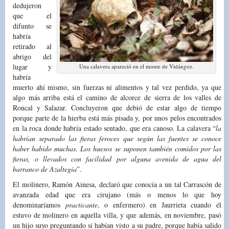
dedujeron
que el
difunto se
habría
retirado al
abrigo del
lugar y
Una calavera apareció en el monte de Vidángoz.
habría
muerto ahí mismo, sin fuerzas ni alimentos y tal vez perdido, ya que
algo más arriba está el camino de alcorce de sierra de los valles de
Roncal y Salazar. Concluyeron que debió de estar algo de tiempo
porque parte de la hierba está más pisada y, por unos pelos encontrados
en la roca donde habría estado sentado, que era canoso. La calavera “
la
habrían separado las fieras feroces que según las fuentes se conoce
haber habido muchas. Los huesos se suponen también comidos por las
fieras, o llevados con facilidad por alguna avenida de agua del
barranco de Azaltegia
”.
El molinero, Ramón Ainesa, declaró que conocía a un tal Carrascón de
avanzada edad que era cirujano (más o menos lo que hoy
denominaríamos
practicante
, o enfermero) en Jaurrieta cuando él
estuvo de molinero en aquella villa, y que además, en noviembre, pasó
un hijo suyo preguntando si habían visto a su padre, porque había salido