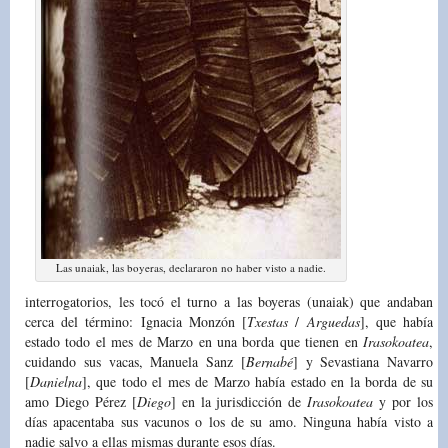
Las unaiak, las boyeras, declararon no haber visto a nadie.
interrogatorios, les tocó el turno a las boyeras (unaiak) que andaban
cerca del término: Ignacia Monzón [
Txestas
/
Arguedas
], que había
estado todo el mes de Marzo en una borda que tienen en
Irasokoatea
,
cuidando sus vacas, Manuela Sanz [
Bernabé
] y Sevastiana Navarro
[
Danielna
], que todo el mes de Marzo había estado en la borda de su
amo Diego Pérez [
Diego
] en la jurisdicción de
Irasokoatea
y por los
días apacentaba sus vacunos o los de su amo. Ninguna había visto a
nadie salvo a ellas mismas durante esos días.