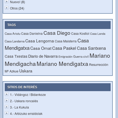
Nuevo!
(8)
Otros
(24)
TAGS
Casa Diego
Casa Danielna
Casa Kostiol
Casa Aristu
Casa Landa
Casa
Casa Lengorna
Casa Maisterra
Casa Landarna
Mendigatxa
Casa Paskel
Casa Santxena
Casa Ornat
Mariano
Diario de Navarra
Casa Txestas
Guerra civil
Emigración
Mendigacha
Mariano Mendigatxa
Resurrección
Uskara
Mª Azkue
SITIOS DE INTERÉS
1.- Vidángoz / Bidankoze
2.- Uskara roncalés
3.- La Kukula
4.- Arbizuko erraldoiak