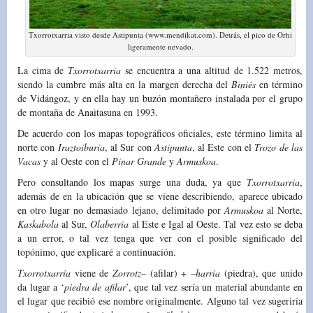
Txorrotxarria visto desde Astipunta (www.mendikat.com). Detrás, el pico de Orhi
ligeramente nevado.
La cima de
Txorrotxarria
se encuentra a una altitud de 1.522 metros,
siendo la cumbre más alta en la margen derecha del
Biniés
en término
de Vidángoz, y en ella hay un buzón montañero instalada por el grupo
de montaña de Anaitasuna en 1993.
De acuerdo con los mapas topográficos oficiales, este término limita al
norte con
Iraztoiburia
, al Sur con
Astipunta
, al Este con el
Trozo de las
Vacas
y al Oeste con el
Pinar Grande
y
Armuskoa
.
Pero consultando los mapas surge una duda, ya que
Txorrotxarria
,
además de en la ubicación que se viene describiendo, aparece ubicado
en otro lugar no demasiado lejano, delimitado por
Armuskoa
al Norte,
Kaskabola
al Sur,
Olaberria
al Este e Igal al Oeste. Tal vez esto se deba
a un error, o tal vez tenga que ver con el posible significado del
topónimo, que explicaré a continuación.
Txorrotxarria
viene de
Zorrotz
– (afilar) + –
harria
(piedra), que unido
da lugar a ‘
piedra de afilar
’, que tal vez sería un material abundante en
el lugar que recibió ese nombre originalmente. Alguno tal vez sugeriría