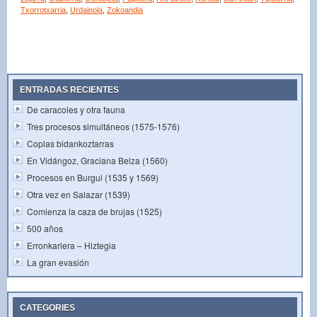
Txorrotxarria
,
Urdainola
,
Zokoandia
ENTRADAS RECIENTES
De caracoles y otra fauna
Tres procesos simultáneos (1575-1576)
Coplas bidankoztarras
En Vidángoz, Graciana Belza (1560)
Procesos en Burgui (1535 y 1569)
Otra vez en Salazar (1539)
Comienza la caza de brujas (1525)
500 años
Erronkariera – Hiztegia
La gran evasión
CATEGORIES