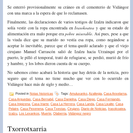
Se enterró provisionalmente su cráneo en el cementerio de Vidángoz
con una marca a la espera de que lo reclamasen.
Finalmente, las declaraciones de varios testigos de Izalzu indicaron que
solía vestir con la ropa encontrada en
Irasokoatea
y que su estado de
alimentación era malo porque era
pobre miserable
. Así pues, pese a que
la viuda dice que su marido no vestía esa ropa, como negándose a
aceptar lo inevitable, parece que el tema quedó aclarado y que el viejo
cirujano Manuel Carrascón salió de Izalzu hacia Urzainqui por el
puerto, le pilló el temporal, trató de refugiarse, se perdió, murió de frío
y hambre, y los lobos dieron cuenta de su cuerpo.
No sabemos cómo acabará la historia que hay detrás de la noticia, pero
seguro que el tema no tiene mucho que ver con lo ocurrido en
Vidángoz hace más de siglo y medio…
Posted in
Notas historicas
Tags:
Amuluxanko
,
Azaltegia
,
Casa Anxelarna
,
Casa Arguedas
,
Casa Bernabé
,
Casa Danielna
,
Casa Diego
,
Casa Ferniando
,
Casa Inigizena
,
Casa Iriarte
,
Casa La Herrera
,
Casa Landa
,
Casa Lixalte
,
Casa
Pelaire
,
Casa Pexenena
,
Casa Txestas
,
Cirujano
,
Diario de Noticias
,
Irasokoatea
,
Izalzu
,
Los Lexankos
,
Muerte
,
Olaberria
,
Vidángoz negro
Txorrotxarria