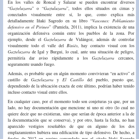
En los valles de Roncal y Salazar se pueden encontrar diversos
“
Gazteluzarra
” o “
Gaztuluzarra
”, todos ellos situados en cimas y
conectados visualmente entre sí, lo que, como explica más
detalladamente Iñaki Sagredo en su libro “
Vascones: Poblamiento
defensivo en el Pirineo
” (Pamiela, 2011), implica la existencia de una
organización defensiva común entre los pueblos de la zona. Por
ejemplo, desde el
Gazteluzarra
de Vidángoz, además de controlar
visualmente todo el valle del
Biniés
, hay contacto visual con los
Gazteluzarra
de Igal y Burgui, lo cual, ante una situación de peligro,
permitiría dar aviso rápidamente a los
Gazteluzarra
cercanos,
seguramente usando fuego.
Además, es probable que en algún momento convivieran “en activo” el
castillo de
Gazteluzarra
y
El Castillo
del pueblo, puesto que,
dependiendo de la ubicación exacta de este último, podrían haber tenido
incluso contacto visual entre ellos.
En cualquier caso, por el momento todo son conjeturas ya que, por un
lado, no hay documentación que mencione ni uno ni otro (lo cual no
quiere decir que no existieran, sino que serían de época anterior a la de
la documentación que se conserva), y por otro, hasta la fecha, no han
aparecido vestigios reseñables de que en alguno de los dos
emplazamientos hubiera una edificación de tipo defensivo. De hecho, a
finales de 2012 un equipo comandado por el citado Iñaki Sagredo