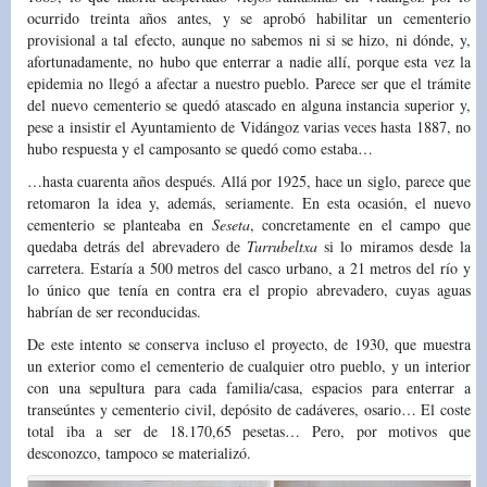
ocurrido treinta años antes, y se aprobó habilitar un cementerio
provisional a tal efecto, aunque no sabemos ni si se hizo, ni dónde, y,
afortunadamente, no hubo que enterrar a nadie allí, porque esta vez la
epidemia no llegó a afectar a nuestro pueblo. Parece ser que el trámite
del nuevo cementerio se quedó atascado en alguna instancia superior y,
pese a insistir el Ayuntamiento de Vidángoz varias veces hasta 1887, no
hubo respuesta y el camposanto se quedó como estaba…
…hasta cuarenta años después. Allá por 1925, hace un siglo, parece que
retomaron la idea y, además, seriamente. En esta ocasión, el nuevo
cementerio se planteaba en
Seseta
, concretamente en el campo que
quedaba detrás del abrevadero de
Turrubeltxa
si lo miramos desde la
carretera. Estaría a 500 metros del casco urbano, a 21 metros del río y
lo único que tenía en contra era el propio abrevadero, cuyas aguas
habrían de ser reconducidas.
De este intento se conserva incluso el proyecto, de 1930, que muestra
un exterior como el cementerio de cualquier otro pueblo, y un interior
con una sepultura para cada familia/casa, espacios para enterrar a
transeúntes y cementerio civil, depósito de cadáveres, osario… El coste
total iba a ser de 18.170,65 pesetas… Pero, por motivos que
desconozco, tampoco se materializó.