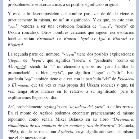
probablemente se acercará más a su posible significado original.
Y es que la descomposición del nombre para ver de dónde viene es
prácticamente la misma, no así su significado. Y es que, en este caso,
“
azal
” vendría a ser una evolución fonética de “
azari
”, “zorro” en
Uskara roncalés). Otros nombres cercanos que siguen esa evolución
fonética serían
Erronkari
>>
Roncal
,
Igari
>>
Igal
o
Biotzari
>>
Bigüezal
.
La segunda parte del nombre, “
-tegia
” tiene dos posibles explicaciones:
(t)egia
, de ”
hegia
”, que significa “ladera” o “pendiente” (como en
Akerr
egia
), siendo la “t” un elemento que se usa para facilitar la
pronunciación, o bien “
tegia
”, que significa “lugar” o “sitio”. Esta
partícula “
egi
” también tiene que ver con la partícula “
eki
” de
Ekiederra
o
Ekiminea
, que tal vez es más propia del Uskara roncalés y que, tal
vez, tenga otros matices en lo relativo a su significado, pero lo
explicaremos llegado su día.
Así, probablemente
Azaltegia
era “
la ladera del zorro
” o de los zorros.
En el monte de Aezkoa podemos encontrar prácticamente el mismo
topónimo, como señala Mikel Belasko en su libro “
Diccionario
etimológico de los nombres de los montes y ríos de Navarra
” (Pamiela,
1996), donde se menciona
Azalegia
, cuyo significado sería el mismo
que el de nuestro caso.