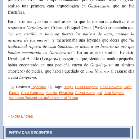
realizó una primera cata arqueológica en
Gazteluzarra
que no fue
fructífera.
Para terminar y como muestras de lo que la memoria colectiva dice
respecto a
Gazteluzarra
, Crisanto Pasquel Ornat (
Paskel
) comentaba que
“
en ese castillo se hicieron fuertes los nativos de aquí, cuando la
invasión de los moros
”, y mencionaba una leyenda que decía que “
la
tradicional riqueza de casa Santxena se debía a un becerro de oro que
habían encontrado en Gazteluzarra
”. En un aspecto similar, Evaristo
Urzainqui Hualde (
Lengorna
), aseguraba que, siendo su madre pequeña,
había encontrado en una pequeña cueva de
Gazteluzarra
un almirez
(mortero) de piedra, que habría quedado en
casa Navarro
al casarse ella
a casa
Lengorna
.
Posted in
Toponimia
Tags:
Burgui
,
Casa Lengorna
,
Casa Navarro
,
Casa
Paskel
,
Casa Santxena
,
Castillo
,
Elizarena
,
Gazteluzarra
,
Igal
,
Iñaki Sagredo
,
Vascones Poblamiento defensivo en el Pirineo
« Older Entries
ENTRADAS RECIENTES