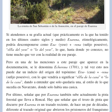
La ermita de San Sebastián o de la Asunción, en el paraje de Esarena
Si atendemos a su grafía actual (que prácticamente es la que ha tenido
en los últimos cuatro siglos y medio)
Esarena
, etimológicamente,
podría descomponerse como
Esa-
(yeso) +
-rena
(sufijo posesivo),
“
el/la del yeso
” o “
lo del yeso
”, lo que, hasta donde yo conozco, no
tiene mucho que ver con la realidad de ese paraje.
Pero en una de las menciones a este paraje que aparece en la
documentación, se le denomina
Echerena
(1701), y tal vez esto nos
puede dar un indicio del origen del topónimo:
Etxe-
(casa) +
-rena
(sufijo posesivo), con lo que vendría a significar “
el/la de la casa
” o “
lo
de la casa
”, dando a entender que solo quedaría una, al estilo de lo que
sucedía en Navarzato, donde solo había una casica.
Por último, señalar que por
Esarena
también sube actualmente la pista
forestal que lleva a Roncal. Hay que señalar que el trozo de pista que
discurre por
Esarena
es un trazado reciente, de hace un par de décadas,
diferente al trazado original que abrieron los prisioneros del franquismo