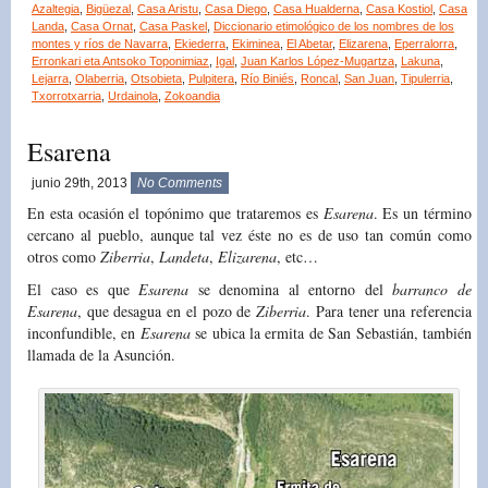
Azaltegia
,
Bigüezal
,
Casa Aristu
,
Casa Diego
,
Casa Hualderna
,
Casa Kostiol
,
Casa
Landa
,
Casa Ornat
,
Casa Paskel
,
Diccionario etimológico de los nombres de los
montes y ríos de Navarra
,
Ekiederra
,
Ekiminea
,
El Abetar
,
Elizarena
,
Eperralorra
,
Erronkari eta Antsoko Toponimiaz
,
Igal
,
Juan Karlos López-Mugartza
,
Lakuna
,
Lejarra
,
Olaberria
,
Otsobieta
,
Pulpitera
,
Río Biniés
,
Roncal
,
San Juan
,
Tipulerria
,
Txorrotxarria
,
Urdainola
,
Zokoandia
Esarena
junio 29th, 2013
No Comments
En esta ocasión el topónimo que trataremos es
Esarena
. Es un término
cercano al pueblo, aunque tal vez éste no es de uso tan común como
otros como
Ziberria
,
Landeta
,
Elizarena
, etc…
El caso es que
Esarena
se denomina al entorno del
barranco de
Esarena
, que desagua en el pozo de
Ziberria
. Para tener una referencia
inconfundible, en
Esarena
se ubica la ermita de San Sebastián, también
llamada de la Asunción.