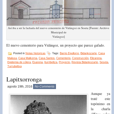
Así iba a ser la fachada del nuevo cementerio de Vidángoz en Seseta [Fuente: Archivo
Municipal de
Vidángoz]
El nuevo cementerio para Vidángoz, un proyecto que parece gafado.
Posted in
Notas historicas
Tags:
Barrio Egullorre
,
Bidankozarte
,
Casa
Mailusa
,
Casa Malkorna
,
Casa Santos
,
Cementerio
,
Construcción
,
Elizarena
,
Epidemia de cólera
,
Esarena
,
Iturribeltza
,
Proyecto
,
Revista Bidankozarte
,
Seseta
,
Turrubeltxa
Lapitxorronga
agosto 19th, 2016
No Comments
Aunque ya
traté este
topónimo en
la charla
‘
Mitos sobre