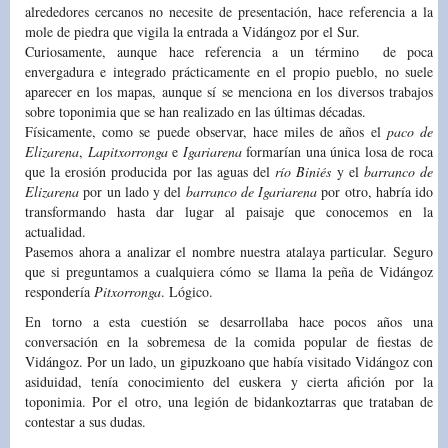
alrededores cercanos no necesite de presentación, hace referencia a la
mole de piedra que vigila la entrada a Vidángoz por el Sur.
Curiosamente, aunque hace referencia a un término de poca
envergadura e integrado prácticamente en el propio pueblo, no suele
aparecer en los mapas, aunque sí se menciona en los diversos trabajos
sobre toponimia que se han realizado en las últimas décadas.
Físicamente, como se puede observar, hace miles de años el
paco de
Elizarena
,
Lapitxorronga
e
Igariarena
formarían una única losa de roca
que la erosión producida por las aguas del
río Biniés
y el
barranco de
Elizarena
por un lado y del
barranco de Igariarena
por otro, habría ido
transformando hasta dar lugar al paisaje que conocemos en la
actualidad.
Pasemos ahora a analizar el nombre nuestra atalaya particular. Seguro
que si preguntamos a cualquiera cómo se llama la peña de Vidángoz
respondería
Pitxorronga
. Lógico.
En torno a esta cuestión se desarrollaba hace pocos años una
conversación en la sobremesa de la comida popular de fiestas de
Vidángoz. Por un lado, un gipuzkoano que había visitado Vidángoz con
asiduidad, tenía conocimiento del euskera y cierta afición por la
toponimia. Por el otro, una legión de bidankoztarras que trataban de
contestar a sus dudas.