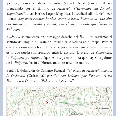
ya que, como señalaba Crisanto Pasquel Ornat (
Paskel
) al ser
preguntado por el término de
Azaltegia
(“
Erronkari eta Antsoko
Toponimiaz
”, Juan Karlos López-Mugartza; Euskaltzaindia, 2006), este
monte “
hay unas cuantas bordas, antes se hacía bastante la vida ahí;
era bueno para patata y cereal; era el mejor monte que había en
Vidángoz
”.
Azaltegia
se encuentra en la margen derecha del
Biniés
(si seguimos el
sentido del río), o al Oeste del mismo si lo vemos en el mapa. Para el
que no conozca mucho el terreno y para hacerse una idea aproximada,
es lo que queda comprendido entre la exclusa (la presa) de
Zokoandia
,
la
Pulpitera
y
Astipunta
(que es la siguiente loma que hay si seguimos
de la
Pulpitera
hacia el Norte), todo ese trozo de monte.
Según la definición de Crisanto Pasquel, “
al Norte de Azaltegia quedan
la Ordanola (
Urdainola
), por Sur con Lakuna, por Este con el río
Biniés y por Oeste con Olaberria y Astipunta
”.