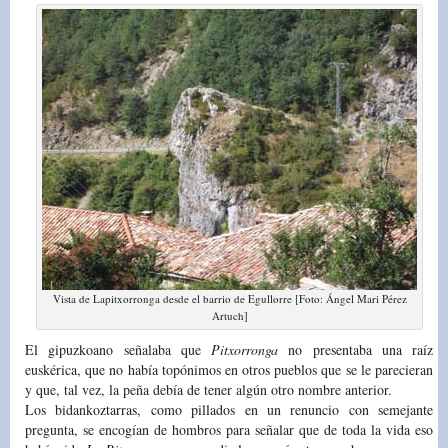
Vista de Lapitxorronga desde el barrio de Egullorre [Foto: Ángel Mari Pérez
Artuch]
El gipuzkoano señalaba que
Pitxorronga
no presentaba una raíz
euskérica, que no había topónimos en otros pueblos que se le parecieran
y que, tal vez, la peña debía de tener algún otro nombre anterior.
Los bidankoztarras, como pillados en un renuncio con semejante
pregunta, se encogían de hombros para señalar que de toda la vida eso