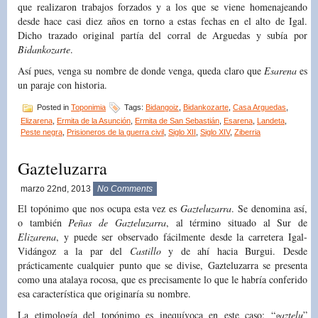
que realizaron trabajos forzados y a los que se viene homenajeando
desde hace casi diez años en torno a estas fechas en el alto de Igal.
Dicho trazado original partía del corral de Arguedas y subía por
Bidankozarte
.
Así pues, venga su nombre de donde venga, queda claro que
Esarena
es
un paraje con historia.
Posted in
Toponimia
Tags:
Bidangoiz
,
Bidankozarte
,
Casa Arguedas
,
Elizarena
,
Ermita de la Asunción
,
Ermita de San Sebastián
,
Esarena
,
Landeta
,
Peste negra
,
Prisioneros de la guerra civil
,
Siglo XII
,
Siglo XIV
,
Ziberria
Gazteluzarra
marzo 22nd, 2013
No Comments
El topónimo que nos ocupa esta vez es
Gazteluzarra
. Se denomina así,
o también
Peñas de Gazteluzarra
, al término situado al Sur de
Elizarena
, y puede ser observado fácilmente desde la carretera Igal-
Vidángoz a la par del
Castillo
y de ahí hacia Burgui. Desde
prácticamente cualquier punto que se divise, Gazteluzarra se presenta
como una atalaya rocosa, que es precisamente lo que le habría conferido
esa característica que originaría su nombre.
La etimología del topónimo es inequívoca en este caso: “
gaztelu
”