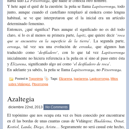
había sido
La Pitxorronga
, que nadie le conocía otro nombre.
Y hete aquí el quid de la cuestión: la peña se llama
Lapitxorronga
, todo
junto, aunque cuando el castellano remplazó al euskera como lengua
habitual, se ve que interpretaron que el la inicial era un artículo
determinado femenino.
Entonces, ¿qué significa? Pues aunque el significado no es del todo
claro, sí lo es al menos su primera parte,
lapitz
, que quiere decir ‘
roca
que se encuentra en la superficie de la tierra
’. La segunda parte,
orronga
, tal vez sea una evolución de
erronka
, que algunos han
traducido como ‘
desfiladero
‘, con lo que tal vez
Lapitxorronga
inicialmente no hiciera referencia a la peña en sí sino al paso entre ésta
y
Elizarena
, significando algo así como ‘
el desfiladero de roca
’.
En adelante ya sabéis, la peña se llama
Lapitxorronga
, no
Pitxorronga
.
Posted in
Toponimia
Tags:
Elizarena
,
Igariarena
,
Lapitxorronga
,
Mitos
sobre Vidángoz
,
Pitxorronga
Azaltegia
diciembre 22nd, 2013
No Comments
El topónimo que nos ocupa esta vez es bien conocido por encontrarse
en él las bordas de unas cuantas casas de Vidángoz:
Hualderna, Ornat,
Kostiol, Landa, Diego, Aristu
… Seguramente no será casual este hecho,