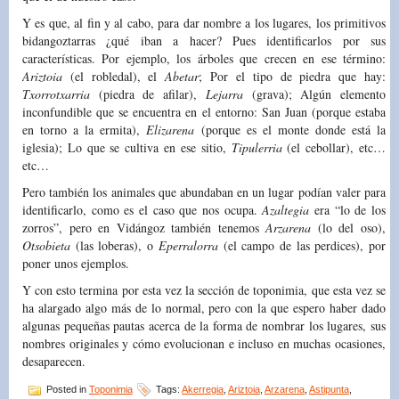
Y es que, al fin y al cabo, para dar nombre a los lugares, los primitivos
bidangoztarras ¿qué iban a hacer? Pues identificarlos por sus
características. Por ejemplo, los árboles que crecen en ese término:
Ariztoia
(el robledal), el
Abetar
; Por el tipo de piedra que hay:
Txorrotxarria
(piedra de afilar),
Lejarra
(grava); Algún elemento
inconfundible que se encuentra en el entorno: San Juan (porque estaba
en torno a la ermita),
Elizarena
(porque es el monte donde está la
iglesia); Lo que se cultiva en ese sitio,
Tipulerria
(el cebollar), etc…
etc…
Pero también los animales que abundaban en un lugar podían valer para
identificarlo, como es el caso que nos ocupa.
Azaltegia
era “lo de los
zorros”, pero en Vidángoz también tenemos
Arzarena
(lo del oso),
Otsobieta
(las loberas), o
Eperralorra
(el campo de las perdices), por
poner unos ejemplos.
Y con esto termina por esta vez la sección de toponimia, que esta vez se
ha alargado algo más de lo normal, pero con la que espero haber dado
algunas pequeñas pautas acerca de la forma de nombrar los lugares, sus
nombres originales y cómo evolucionan e incluso en muchas ocasiones,
desaparecen.
Posted in
Toponimia
Tags:
Akerregia
,
Ariztoia
,
Arzarena
,
Astipunta
,