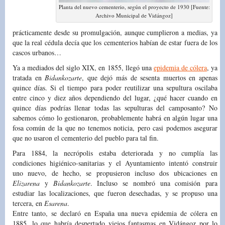
Planta del nuevo cementerio, según el proyecto de 1930 [Fuente:
Archivo Municipal de Vidángoz]
prácticamente desde su promulgación, aunque cumplieron a medias, ya
que la real cédula decía que los cementerios habían de estar fuera de los
cascos urbanos…
Ya a mediados del siglo XIX, en 1855, llegó una
epidemia de cólera
, ya
tratada en
Bidankozarte
, que dejó más de sesenta muertos en apenas
quince días. Si el tiempo para poder reutilizar una sepultura oscilaba
entre cinco y diez años dependiendo del lugar, ¿qué hacer cuando en
quince días podrías llenar todas las sepulturas del camposanto? No
sabemos cómo lo gestionaron, probablemente habrá en algún lugar una
fosa común de la que no tenemos noticia, pero casi podemos asegurar
que no usaron el cementerio del pueblo para tal fin.
Para 1884, la necrópolis estaba deteriorada y no cumplía las
condiciones higiénico-sanitarias y el Ayuntamiento intentó construir
uno nuevo, de hecho, se propusieron incluso dos ubicaciones en
Elizarena
y
Bidankozarte
. Incluso se nombró una comisión para
estudiar las localizaciones, que fueron desechadas, y se propuso una
tercera, en
Esarena
.
Entre tanto, se declaró en España una nueva epidemia de cólera en
1885, lo que habría despertado viejos fantasmas en Vidángoz por lo