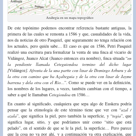
Azaltegia en un mapa topográfico
De este topónimo podemos encontrar referencia bastante antiguas, la
primera de las cuales se remonta a 1586 y que, casualidades de la vida,
nos da noticias de otro Pasquiel, que seguramente no tenga relación con
los actuales, pero quién sabe… El caso es que en 1586, Petri Pasquiel
realizó una escritura para formalizar la venta de una finca al vicario de
Vidángoz, Juanco Alcat (Juanco entonces era nombre), finca situada “
en
la pendiente llamada Ceteguiondoa termino del dicho lugar
[
Vidángoz
]. Afronta de la una partte con linar de Domingo Arburu y de
la otra con camino que ba Açalteguia y de la otra con linar de Jayme
barrena y dela otra con el Rio…
”. Como se puede ver en la definición,
los nombres de los lugares, a veces, también cambian con el tiempo, a
saber a qué le llamaban
Cetegiondoa
en 1586…
En cuanto al significado, cualquiera que sepa algo de Euskera podría
pensar que la etimología de este término tiene que ver con “
azal /
azala
”, que significa la piel, pero también la superficie, y “
tegia
”, que
significa lugar, sitio, y que podríamos unir como “sitio que está
pelado”, en el sentido de que se le la piel, la superficie… Pero parece
que la cosa no va por ahí, y a continuación va otra explicación, que