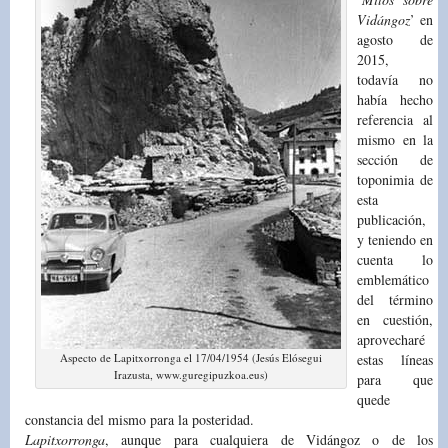
Vidángoz
’ en
agosto de
2015,
todavía no
había hecho
referencia al
mismo en la
sección de
toponimia de
esta
publicación,
y teniendo en
cuenta lo
emblemático
del término
en cuestión,
aprovecharé
Aspecto de Lapitxorronga el 17/04/1954 (Jesús Elósegui
estas líneas
Irazusta, www.guregipuzkoa.eus)
para que
quede
constancia del mismo para la posteridad.
Lapitxorronga
, aunque para cualquiera de Vidángoz o de los