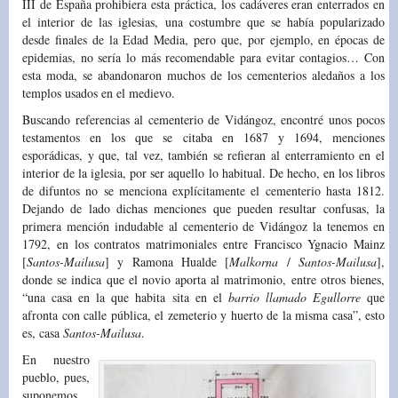
III de España prohibiera esta práctica, los cadáveres eran enterrados en
el interior de las iglesias, una costumbre que se había popularizado
desde finales de la Edad Media, pero que, por ejemplo, en épocas de
epidemias, no sería lo más recomendable para evitar contagios… Con
esta moda, se abandonaron muchos de los cementerios aledaños a los
templos usados en el medievo.
Buscando referencias al cementerio de Vidángoz, encontré unos pocos
testamentos en los que se citaba en 1687 y 1694, menciones
esporádicas, y que, tal vez, también se refieran al enterramiento en el
interior de la iglesia, por ser aquello lo habitual. De hecho, en los libros
de difuntos no se menciona explícitamente el cementerio hasta 1812.
Dejando de lado dichas menciones que pueden resultar confusas, la
primera mención indudable al cementerio de Vidángoz la tenemos en
1792, en los contratos matrimoniales entre Francisco Ygnacio Mainz
[
Santos-Mailusa
] y Ramona Hualde [
Malkorna
/
Santos-Mailusa
],
donde se indica que el novio aporta al matrimonio, entre otros bienes,
“una casa en la que habita sita en el
barrio llamado Egullorre
que
afronta con calle pública, el zemeterio y huerto de la misma casa”, esto
es, casa
Santos-Mailusa
.
En nuestro
pueblo, pues,
suponemos